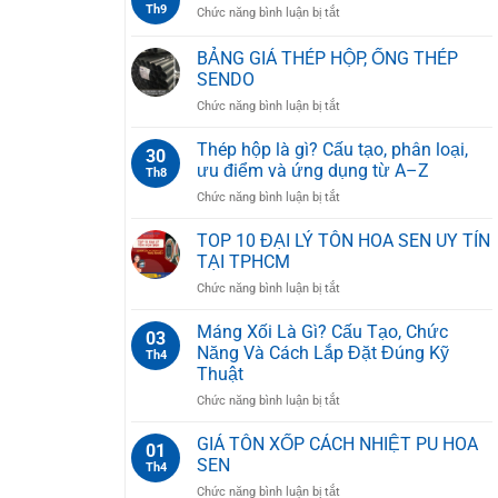
MỚI
Th9
ở
Chức năng bình luận bị tắt
Để
NHẤT
ỐNG
Làm
2025
THÉP
BẢNG GIÁ THÉP HỘP, ỐNG THÉP
Gì?
HOA
7
SENDO
SEN
Ứng
ở
Chức năng bình luận bị tắt
Dụng
BẢNG
Phổ
GIÁ
Thép hộp là gì? Cấu tạo, phân loại,
Biến
30
THÉP
ưu điểm và ứng dụng từ A–Z
Nhất
Th8
HỘP,
Hiện
ở
Chức năng bình luận bị tắt
ỐNG
Nay
Thép
THÉP
hộp
TOP 10 ĐẠI LÝ TÔN HOA SEN UY TÍN
SENDO
là
TẠI TPHCM
gì?
ở
Chức năng bình luận bị tắt
Cấu
TOP
tạo,
10
Máng Xối Là Gì? Cấu Tạo, Chức
phân
03
ĐẠI
loại,
Năng Và Cách Lắp Đặt Đúng Kỹ
Th4
LÝ
ưu
Thuật
TÔN
điểm
ở
Chức năng bình luận bị tắt
HOA
và
Máng
SEN
ứng
Xối
UY
GIÁ TÔN XỐP CÁCH NHIỆT PU HOA
dụng
01
Là
TÍN
từ
SEN
Th4
Gì?
TẠI
A–
ở
Chức năng bình luận bị tắt
Cấu
TPHCM