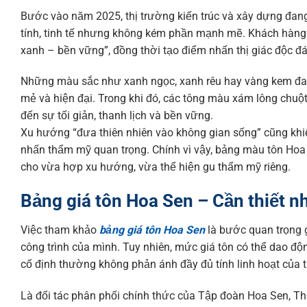
Bước vào năm 2025, thị trường kiến trúc và xây dựng đan
tính, tinh tế nhưng không kém phần mạnh mẽ. Khách hàn
xanh – bền vững”, đồng thời tạo điểm nhấn thị giác độc đá
Những màu sắc như xanh ngọc, xanh rêu hay vàng kem đan
mẻ và hiện đại. Trong khi đó, các tông màu xám lông chuột
đến sự tối giản, thanh lịch và bền vững.
Xu hướng “đưa thiên nhiên vào không gian sống” cũng khi
nhấn thẩm mỹ quan trọng. Chính vì vậy, bảng màu tôn Hoa 
cho vừa hợp xu hướng, vừa thể hiện gu thẩm mỹ riêng.
Bảng giá tôn Hoa Sen – Cần thiết n
Việc tham khảo
bảng giá tôn Hoa Sen
là bước quan trọng 
công trình của mình. Tuy nhiên, mức giá tôn có thể dao độn
cố định thường không phản ánh đầy đủ tính linh hoạt của t
Là đối tác phân phối chính thức của Tập đoàn Hoa Sen, T