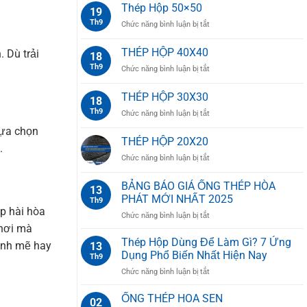
Thép Hộp 50×50
19
Th9
ở
Chức năng bình luận bị tắt
Thép
Hộp
THÉP HỘP 40X40
 Dù trải
18
50×50
Th9
ở
Chức năng bình luận bị tắt
THÉP
HỘP
THÉP HỘP 30X30
18
40X40
Th9
ở
Chức năng bình luận bị tắt
THÉP
lựa chọn
HỘP
THÉP HỘP 20X20
.
30X30
ở
Chức năng bình luận bị tắt
THÉP
HỘP
BẢNG BÁO GIÁ ỐNG THÉP HÒA
13
20X20
PHÁT MỚI NHẤT 2025
Th9
p hài hòa
ở
Chức năng bình luận bị tắt
 nơi mà
BẢNG
BÁO
Thép Hộp Dùng Để Làm Gì? 7 Ứng
mạnh mẽ hay
13
GIÁ
Dụng Phổ Biến Nhất Hiện Nay
Th9
ỐNG
ở
Chức năng bình luận bị tắt
THÉP
Thép
HÒA
Hộp
ỐNG THÉP HOA SEN
PHÁT
02
Dùng