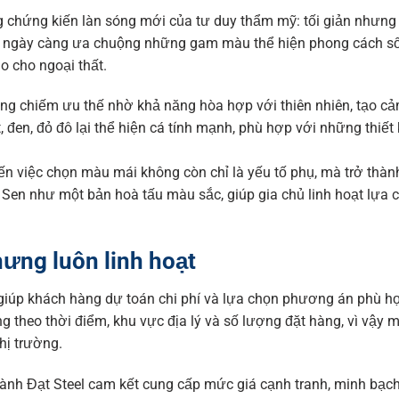
g chứng kiến làn sóng mới của tư duy thẩm mỹ: tối giản nhưn
g ngày càng ưa chuộng những gam màu thể hiện phong cách s
o cho ngoại thất.
g chiếm ưu thế nhờ khả năng hòa hợp với thiên nhiên, tạo cả
, đen, đỏ đô lại thể hiện cá tính mạnh, phù hợp với những thiế
ến việc chọn màu mái không còn chỉ là yếu tố phụ, mà trở thà
Sen như một bản hoà tấu màu sắc, giúp gia chủ linh hoạt lựa 
hưng luôn linh hoạt
giúp khách hàng dự toán chi phí và lựa chọn phương án phù h
g theo thời điểm, khu vực địa lý và số lượng đặt hàng, vì vậy 
hị trường.
hành Đạt Steel cam kết cung cấp mức giá cạnh tranh, minh bạc