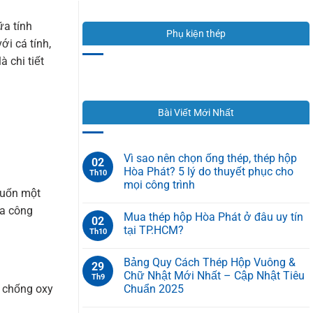
ữa tính
Phụ kiện thép
ới cá tính,
 chi tiết
Bài Viết Mới Nhất
Vì sao nên chọn ống thép, thép hộp
02
Hòa Phát? 5 lý do thuyết phục cho
Th10
mọi công trình
muốn một
ữa công
Mua thép hộp Hòa Phát ở đâu uy tín
02
tại TP.HCM?
Th10
Bảng Quy Cách Thép Hộp Vuông &
29
Chữ Nhật Mới Nhất – Cập Nhật Tiêu
Th9
Chuẩn 2025
g chống oxy