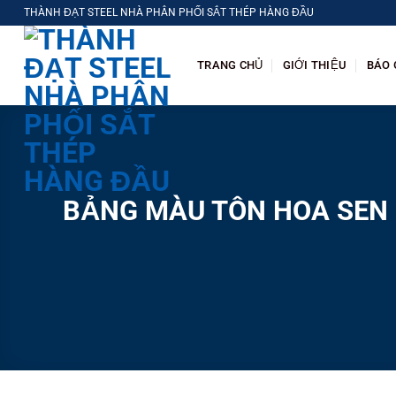
Chuyển
THÀNH ĐẠT STEEL NHÀ PHÂN PHỐI SẮT THÉP HÀNG ĐẦU
đến
nội
TRANG CHỦ
GIỚI THIỆU
BÁO 
dung
BẢNG MÀU TÔN HOA SEN 