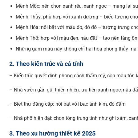
Mệnh Mộc: nên chọn xanh rêu, xanh ngọc – mang lại sự
Mệnh Thủy: phù hợp với xanh dương – biểu tượng cho
Mệnh Hỏa: nổi bật với màu đỏ, đỏ đô – tượng trưng c
Mệnh Thổ: hợp với màu đen, nâu đất – tạo nền tảng ổn
Những gam màu này không chỉ hài hòa phong thủy mà cò
2. Theo kiến trúc và cá tính
– Kiến trúc quyết định phong cách thẩm mỹ, còn màu tôn 
– Nhà vườn gần gũi thiên nhiên: ưu tiên xanh ngọc, nâu đấ
– Biệt thự đẳng cấp: nổi bật với bạc ánh kim, đỏ đậm
– Nhà phố hiện đại: chọn tông trung tính như ghi xám, xan
3. Theo xu hướng thiết kế 2025