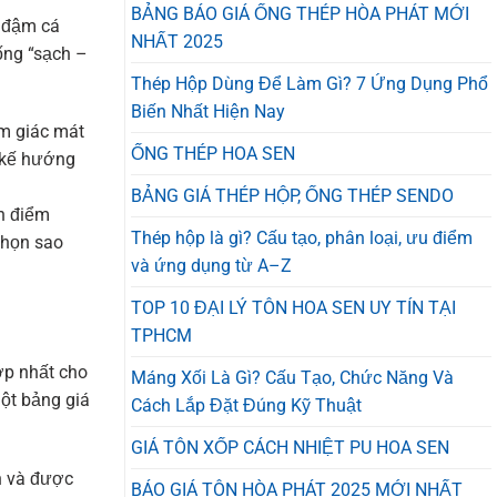
BẢNG BÁO GIÁ ỐNG THÉP HÒA PHÁT MỚI
g đậm cá
NHẤT 2025
ống “sạch –
Thép Hộp Dùng Để Làm Gì? 7 Ứng Dụng Phổ
Biến Nhất Hiện Nay
m giác mát
ỐNG THÉP HOA SEN
t kế hướng
BẢNG GIÁ THÉP HỘP, ỐNG THÉP SENDO
nh điểm
Thép hộp là gì? Cấu tạo, phân loại, ưu điểm
chọn sao
và ứng dụng từ A–Z
TOP 10 ĐẠI LÝ TÔN HOA SEN UY TÍN TẠI
TPHCM
ợp nhất cho
Máng Xối Là Gì? Cấu Tạo, Chức Năng Và
một bảng giá
Cách Lắp Đặt Đúng Kỹ Thuật
GIÁ TÔN XỐP CÁCH NHIỆT PU HOA SEN
h và được
BÁO GIÁ TÔN HÒA PHÁT 2025 MỚI NHẤT