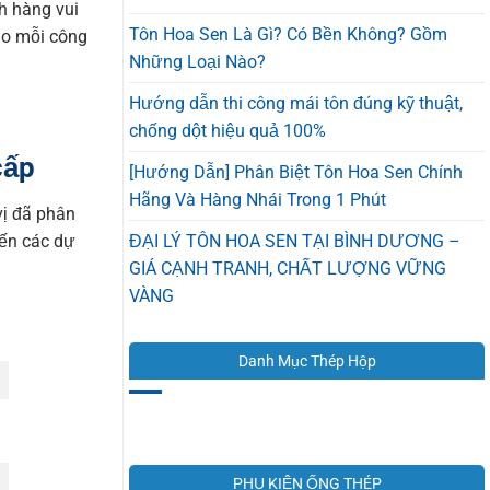
h hàng vui
Tôn Hoa Sen Là Gì? Có Bền Không? Gồm
cho mỗi công
Những Loại Nào?
Hướng dẫn thi công mái tôn đúng kỹ thuật,
chống dột hiệu quả 100%
cấp
[Hướng Dẫn] Phân Biệt Tôn Hoa Sen Chính
Hãng Và Hàng Nhái Trong 1 Phút
vị đã phân
ĐẠI LÝ TÔN HOA SEN TẠI BÌNH DƯƠNG –
đến các dự
GIÁ CẠNH TRANH, CHẤT LƯỢNG VỮNG
VÀNG
Danh Mục Thép Hộp
PHỤ KIỆN ỐNG THÉP