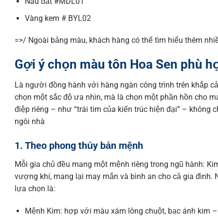
Nâu đất #MDL01
Vàng kem # BYL02
=>/ Ngoài bảng màu, khách hàng có thể tìm hiểu thêm nhiề
Gợi ý chọn màu tôn Hoa Sen phù hợ
Là người đồng hành với hàng ngàn công trình trên khắp cả
chọn một sắc độ ưa nhìn, mà là chọn một phần hồn cho 
điệp riêng – như “trái tim của kiến trúc hiện đại” – không
ngôi nhà
1. Theo phong thủy bản mệnh
Mỗi gia chủ đều mang một mệnh riêng trong ngũ hành: Kim
vượng khí, mang lại may mắn và bình an cho cả gia đình
lựa chọn là:
Mệnh Kim: hợp với màu xám lông chuột, bạc ánh kim – 