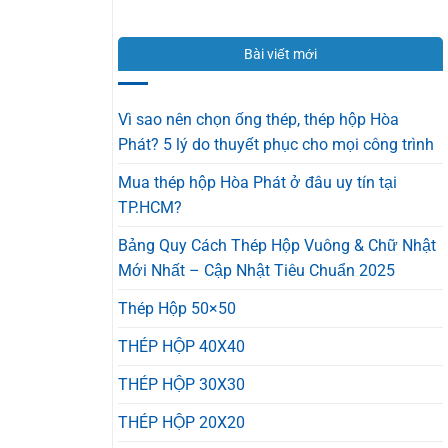
ĐẠI
Sen
quả
LÝ
Chính
100%
TÔN
Hãng
Bài viết mới
HOA
Và
SEN
Hàng
TẠI
Nhái
BÌNH
Trong
Vì sao nên chọn ống thép, thép hộp Hòa
DƯƠNG
1
Phát? 5 lý do thuyết phục cho mọi công trình
–
Phút
GIÁ
Mua thép hộp Hòa Phát ở đâu uy tín tại
CẠNH
TRANH,
TP.HCM?
CHẤT
LƯỢNG
Bảng Quy Cách Thép Hộp Vuông & Chữ Nhật
VỮNG
VÀNG
Mới Nhất – Cập Nhật Tiêu Chuẩn 2025
Thép Hộp 50×50
THÉP HỘP 40X40
THÉP HỘP 30X30
THÉP HỘP 20X20