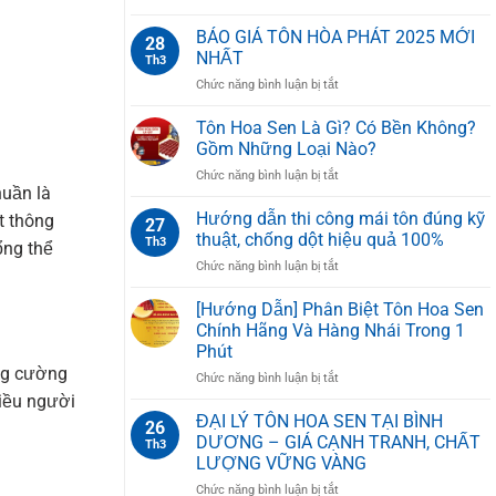
Z
GIÁ
Tạo,
TÔN
BÁO GIÁ TÔN HÒA PHÁT 2025 MỚI
Chức
28
XỐP
Năng
NHẤT
Th3
CÁCH
Và
ở
Chức năng bình luận bị tắt
NHIỆT
Cách
BÁO
PU
Lắp
GIÁ
Tôn Hoa Sen Là Gì? Có Bền Không?
HOA
Đặt
TÔN
SEN
Gồm Những Loại Nào?
Đúng
HÒA
Kỹ
ở
Chức năng bình luận bị tắt
PHÁT
Thuật
huần là
Tôn
2025
Hoa
Hướng dẫn thi công mái tôn đúng kỹ
MỚI
t thông
27
Sen
NHẤT
thuật, chống dột hiệu quả 100%
Th3
ổng thể
Là
ở
Chức năng bình luận bị tắt
Gì?
Hướng
Có
dẫn
[Hướng Dẫn] Phân Biệt Tôn Hoa Sen
Bền
thi
Không?
Chính Hãng Và Hàng Nhái Trong 1
công
Gồm
Phút
mái
Những
ăng cường
ở
Chức năng bình luận bị tắt
tôn
Loại
[Hướng
đúng
iều người
Nào?
Dẫn]
kỹ
ĐẠI LÝ TÔN HOA SEN TẠI BÌNH
26
Phân
thuật,
DƯƠNG – GIÁ CẠNH TRANH, CHẤT
Th3
Biệt
chống
LƯỢNG VỮNG VÀNG
Tôn
dột
ở
Chức năng bình luận bị tắt
Hoa
hiệu