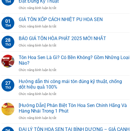
Đặt Đúng Kỹ Thuật
Th4
LÝ
loại,
ở
Chức năng bình luận bị tắt
TÔN
ưu
Máng
HOA
điểm
Xối
SEN
GIÁ TÔN XỐP CÁCH NHIỆT PU HOA SEN
và
01
Là
UY
ứng
Th4
ở
Chức năng bình luận bị tắt
Gì?
TÍN
dụng
GIÁ
Cấu
TẠI
từ
TÔN
BÁO GIÁ TÔN HÒA PHÁT 2025 MỚI NHẤT
Tạo,
TPHCM
28
A–
XỐP
Chức
Z
Th3
ở
Chức năng bình luận bị tắt
CÁCH
Năng
BÁO
NHIỆT
Và
GIÁ
PU
Tôn Hoa Sen Là Gì? Có Bền Không? Gồm Những Loại
Cách
TÔN
HOA
Nào?
Lắp
HÒA
SEN
Đặt
ở
Chức năng bình luận bị tắt
PHÁT
Đúng
Tôn
2025
Kỹ
Hoa
MỚI
Hướng dẫn thi công mái tôn đúng kỹ thuật, chống
27
Thuật
Sen
NHẤT
dột hiệu quả 100%
Th3
Là
ở
Chức năng bình luận bị tắt
Gì?
Hướng
Có
dẫn
[Hướng Dẫn] Phân Biệt Tôn Hoa Sen Chính Hãng Và
Bền
thi
Không?
Hàng Nhái Trong 1 Phút
công
Gồm
ở
Chức năng bình luận bị tắt
mái
Những
[Hướng
tôn
Loại
Dẫn]
ĐẠI LÝ TÔN HOA SEN TẠI BÌNH DƯƠNG – GIÁ CẠNH
đúng
Nào?