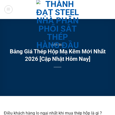
Chuyển
đến
nội
dung
BÁO GIÁ
Bảng Giá Thép Hộp Mạ Kẽm Mới Nhất
2026 [Cập Nhật Hôm Nay]
Điều khách hàng lo ngại nhất khi mua thép hộp là gì ?