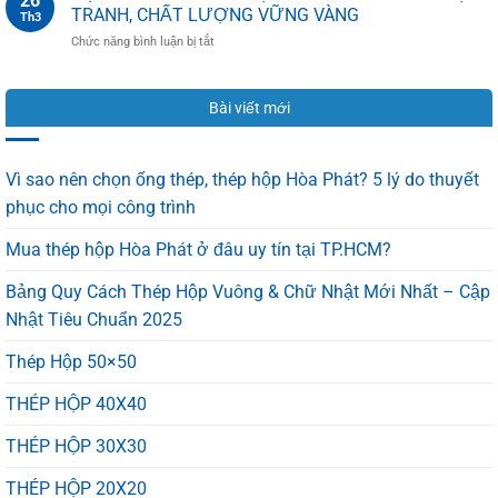
26
Phân
kỹ
TRANH, CHẤT LƯỢNG VỮNG VÀNG
Th3
Biệt
thuật,
ở
Chức năng bình luận bị tắt
Tôn
chống
ĐẠI
Hoa
dột
LÝ
Sen
hiệu
TÔN
Chính
quả
Bài viết mới
HOA
Hãng
100%
SEN
Và
TẠI
Hàng
BÌNH
Nhái
Vì sao nên chọn ống thép, thép hộp Hòa Phát? 5 lý do thuyết
DƯƠNG
Trong
phục cho mọi công trình
–
1
GIÁ
Phút
Mua thép hộp Hòa Phát ở đâu uy tín tại TP.HCM?
CẠNH
TRANH,
CHẤT
Bảng Quy Cách Thép Hộp Vuông & Chữ Nhật Mới Nhất – Cập
LƯỢNG
Nhật Tiêu Chuẩn 2025
VỮNG
VÀNG
Thép Hộp 50×50
THÉP HỘP 40X40
THÉP HỘP 30X30
THÉP HỘP 20X20