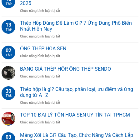
20X20
2025
Th9
ở
Chức năng bình luận bị tắt
BẢNG
BÁO
Thép Hộp Dùng Để Làm Gì? 7 Ứng Dụng Phổ Biến
13
GIÁ
Nhất Hiện Nay
Th9
ỐNG
ở
Chức năng bình luận bị tắt
THÉP
Thép
HÒA
Hộp
ỐNG THÉP HOA SEN
PHÁT
02
Dùng
MỚI
Th9
ở
Chức năng bình luận bị tắt
Để
NHẤT
ỐNG
Làm
2025
THÉP
BẢNG GIÁ THÉP HỘP, ỐNG THÉP SENDO
Gì?
HOA
7
ở
Chức năng bình luận bị tắt
SEN
Ứng
BẢNG
Dụng
GIÁ
Thép hộp là gì? Cấu tạo, phân loại, ưu điểm và ứng
Phổ
30
THÉP
dụng từ A–Z
Biến
Th8
HỘP,
Nhất
ở
Chức năng bình luận bị tắt
ỐNG
Hiện
Thép
THÉP
Nay
hộp
SENDO
TOP 10 ĐẠI LÝ TÔN HOA SEN UY TÍN TẠI TPHCM
là
ở
Chức năng bình luận bị tắt
gì?
TOP
Cấu
10
Máng Xối Là Gì? Cấu Tạo, Chức Năng Và Cách Lắp
tạo,
03
ĐẠI
phân