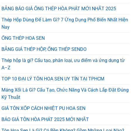
BẢNG BÁO GIÁ ỐNG THÉP HÒA PHÁT MỚI NHẤT 2025
Thép Hộp Dùng Để Làm Gì? 7 Ứng Dụng Phổ Biến Nhất Hiện
Nay
ỐNG THÉP HOA SEN
BẢNG GIÁ THÉP HỘP, ỐNG THÉP SENDO
Thép hộp là gì? Cấu tạo, phân loại, ưu điểm và ứng dụng từ
A–Z
TOP 10 ĐẠI LÝ TÔN HOA SEN UY TÍN TẠI TPHCM
Máng Xối Là Gì? Cấu Tạo, Chức Năng Và Cách Lắp Đặt Đúng
Kỹ Thuật
GIÁ TÔN XỐP CÁCH NHIỆT PU HOA SEN
BÁO GIÁ TÔN HÒA PHÁT 2025 MỚI NHẤT
Tôn Hoa Sen Là Gì? Có Bền Không? Gồm Những Loại Nào?