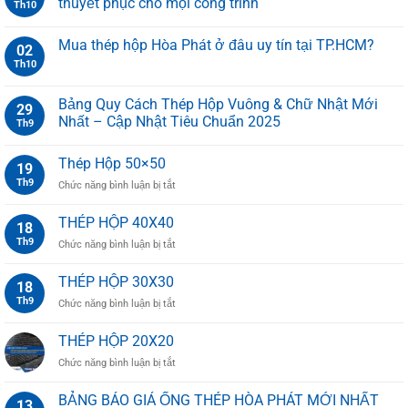
thuyết phục cho mọi công trình
Th10
Mua thép hộp Hòa Phát ở đâu uy tín tại TP.HCM?
02
Th10
Bảng Quy Cách Thép Hộp Vuông & Chữ Nhật Mới
29
Nhất – Cập Nhật Tiêu Chuẩn 2025
Th9
Thép Hộp 50×50
19
Th9
ở
Chức năng bình luận bị tắt
Thép
Hộp
THÉP HỘP 40X40
18
50×50
Th9
ở
Chức năng bình luận bị tắt
THÉP
HỘP
THÉP HỘP 30X30
18
40X40
Th9
ở
Chức năng bình luận bị tắt
THÉP
HỘP
THÉP HỘP 20X20
30X30
ở
Chức năng bình luận bị tắt
THÉP
HỘP
BẢNG BÁO GIÁ ỐNG THÉP HÒA PHÁT MỚI NHẤT
13