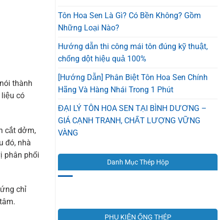
Tôn Hoa Sen Là Gì? Có Bền Không? Gồm
Những Loại Nào?
Hướng dẫn thi công mái tôn đúng kỹ thuật,
chống dột hiệu quả 100%
[Hướng Dẫn] Phân Biệt Tôn Hoa Sen Chính
nói thành
Hãng Và Hàng Nhái Trong 1 Phút
liệu có
ĐẠI LÝ TÔN HOA SEN TẠI BÌNH DƯƠNG –
GIÁ CẠNH TRANH, CHẤT LƯỢNG VỮNG
ôn cắt dởm,
VÀNG
u đó, nhà
ị phân phối
Danh Mục Thép Hộp
hứng chỉ
 tâm.
PHỤ KIỆN ỐNG THÉP