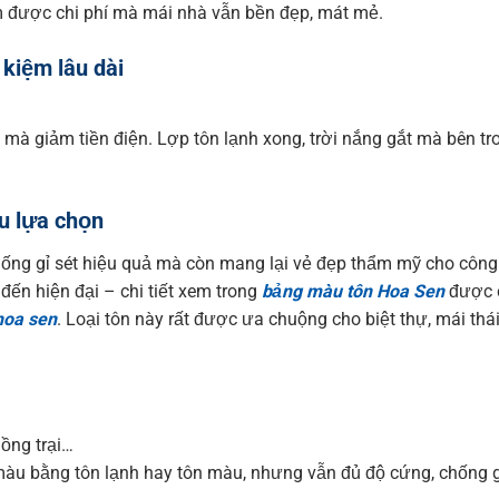
ệm được chi phí mà mái nhà vẫn bền đẹp, mát mẻ.
 kiệm lâu dài
 mà giảm tiền điện. Lợp tôn lạnh xong, trời nắng gắt mà bên tr
u lựa chọn
ống gỉ sét hiệu quả mà còn mang lại vẻ đẹp thẩm mỹ cho công 
ến hiện đại – chi tiết xem trong
bảng màu tôn Hoa Sen
được c
hoa sen
. Loại tôn này rất được ưa chuộng cho biệt thự, mái thá
ồng trại…
 màu bằng tôn lạnh hay tôn màu, nhưng vẫn đủ độ cứng, chống g