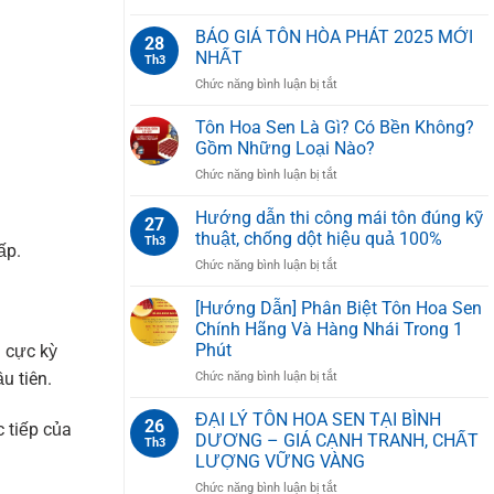
Z
GIÁ
Tạo,
TÔN
BÁO GIÁ TÔN HÒA PHÁT 2025 MỚI
Chức
28
XỐP
Năng
NHẤT
Th3
CÁCH
Và
ở
Chức năng bình luận bị tắt
NHIỆT
Cách
BÁO
PU
Lắp
GIÁ
Tôn Hoa Sen Là Gì? Có Bền Không?
HOA
Đặt
TÔN
SEN
Gồm Những Loại Nào?
Đúng
HÒA
Kỹ
ở
Chức năng bình luận bị tắt
PHÁT
Thuật
Tôn
2025
Hoa
Hướng dẫn thi công mái tôn đúng kỹ
MỚI
27
Sen
NHẤT
thuật, chống dột hiệu quả 100%
Th3
ấp.
Là
ở
Chức năng bình luận bị tắt
Gì?
Hướng
Có
dẫn
[Hướng Dẫn] Phân Biệt Tôn Hoa Sen
Bền
thi
Không?
Chính Hãng Và Hàng Nhái Trong 1
công
Gồm
Phút
n cực kỳ
mái
Những
ở
u tiên.
Chức năng bình luận bị tắt
tôn
Loại
[Hướng
đúng
Nào?
Dẫn]
kỹ
ĐẠI LÝ TÔN HOA SEN TẠI BÌNH
26
 tiếp của
Phân
thuật,
DƯƠNG – GIÁ CẠNH TRANH, CHẤT
Th3
Biệt
chống
LƯỢNG VỮNG VÀNG
Tôn
dột
ở
Chức năng bình luận bị tắt
Hoa
hiệu