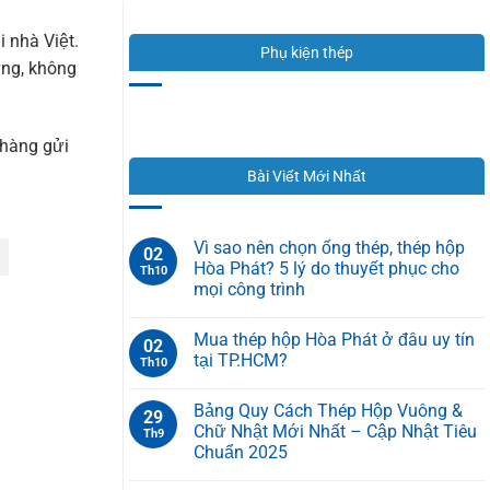
i nhà Việt.
Phụ kiện thép
ựng, không
 hàng gửi
Bài Viết Mới Nhất
Vì sao nên chọn ống thép, thép hộp
02
Hòa Phát? 5 lý do thuyết phục cho
Th10
mọi công trình
Mua thép hộp Hòa Phát ở đâu uy tín
02
tại TP.HCM?
Th10
Bảng Quy Cách Thép Hộp Vuông &
29
Chữ Nhật Mới Nhất – Cập Nhật Tiêu
Th9
Chuẩn 2025