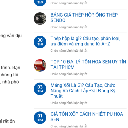
MỚI
Th9
ở
Chức năng bình luận bị tắt
Để
NHẤT
ỐNG
Làm
2025
THÉP
BẢNG GIÁ THÉP HỘP, ỐNG THÉP
Gì?
HOA
7
SENDO
SEN
Ứng
ở
Chức năng bình luận bị tắt
Dụng
BẢNG
Phổ
ong vẫn dịu
GIÁ
Thép hộp là gì? Cấu tạo, phân loại,
Biến
30
THÉP
ưu điểm và ứng dụng từ A–Z
Nhất
Th8
HỘP,
Hiện
ở
Chức năng bình luận bị tắt
ỐNG
Nay
Thép
THÉP
hộp
TOP 10 ĐẠI LÝ TÔN HOA SEN UY TÍN
SENDO
là
TẠI TPHCM
trình. Bạn
gì?
ở
húng tôi
Chức năng bình luận bị tắt
Cấu
TOP
tạo,
i, nhà phố
10
Máng Xối Là Gì? Cấu Tạo, Chức
phân
03
ĐẠI
loại,
Năng Và Cách Lắp Đặt Đúng Kỹ
Th4
LÝ
ưu
Thuật
TÔN
điểm
ở
Chức năng bình luận bị tắt
HOA
và
Máng
SEN
ứng
Xối
UY
GIÁ TÔN XỐP CÁCH NHIỆT PU HOA
dụng
01
Là
TÍN
từ
SEN
Th4
ỉ rất ổn
Gì?
TẠI
A–
ở
Chức năng bình luận bị tắt
Cấu
TPHCM