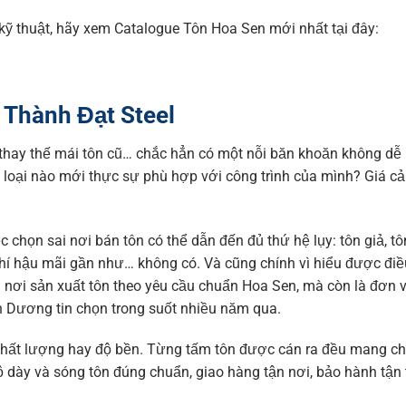
 thuật, hãy xem Catalogue Tôn Hoa Sen mới nhất tại đây:
– Thành Đạt Steel
thay thế mái tôn cũ… chắc hẳn có một nỗi băn khoăn không dễ 
 loại nào mới thực sự phù hợp với công trình của mình? Giá cả 
ệc chọn sai nơi bán tôn có thể dẫn đến đủ thứ hệ lụy: tôn giả, t
hí hậu mãi gần như… không có. Và cũng chính vì hiểu được điề
 nơi sản xuất tôn theo yêu cầu chuẩn Hoa Sen, mà còn là đơn v
nh Dương tin chọn trong suốt nhiều năm qua.
, chất lượng hay độ bền. Từng tấm tôn được cán ra đều mang c
ộ dày và sóng tôn đúng chuẩn, giao hàng tận nơi, bảo hành tận