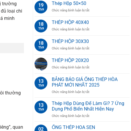
Thép Hộp 50×50
ị trường
19
Th9
đủ loại chi
ở
Chức năng bình luận bị tắt
Thép
iá minh
Hộp
THÉP HỘP 40X40
18
50×50
Th9
ở
Chức năng bình luận bị tắt
THÉP
HỘP
THÉP HỘP 30X30
18
40X40
Th9
ở
Chức năng bình luận bị tắt
THÉP
HỘP
THÉP HỘP 20X20
30X30
ở
Chức năng bình luận bị tắt
THÉP
HỘP
BẢNG BÁO GIÁ ỐNG THÉP HÒA
13
20X20
PHÁT MỚI NHẤT 2025
Th9
ở
Chức năng bình luận bị tắt
tôi thường
BẢNG
BÁO
Thép Hộp Dùng Để Làm Gì? 7 Ứng
13
GIÁ
Dụng Phổ Biến Nhất Hiện Nay
Th9
ỐNG
ở
Chức năng bình luận bị tắt
THÉP
Thép
HÒA
Hộp
iêng”, quan
ỐNG THÉP HOA SEN
PHÁT
02
Dùng