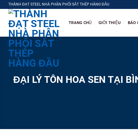
Chuyển
THÀNH ĐẠT STEEL NHÀ PHÂN PHỐI SẮT THÉP HÀNG ĐẦU
đến
nội
TRANG CHỦ
GIỚI THIỆU
BÁO 
dung
ĐẠI LÝ TÔN HOA SEN TẠI 