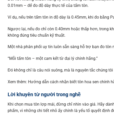
0.01mm – để đo độ dày thực tế của tấm tôn.
Ví dụ, nếu trên tấm tôn in độ dày là 0.45mm, khi đo bằn
Ngược lại, nếu đo chỉ còn 0.40mm hoặc thấp hơn, trong khi
không đúng tiêu chuẩn kỹ thuật.
Một nhà phân phối uy tín luôn sẵn sàng hỗ trợ bạn đo tôn n
“Mỗi tấm tôn – một cam kết từ đại lý chính hãng.”
Đó không chỉ là câu nói suông, mà là nguyên tắc chúng tôi
Xem thêm: Hướng dẫn cách nhận biết tôn hoa sen chính h
Lời khuyên từ người trong nghề
Khi chọn mua tôn lợp mái, đừng chỉ nhìn vào giá. Hãy dành
phẩm, vì những chi tiết nhỏ ấy chính là yếu tố quyết định 