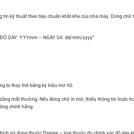
 tin kỹ thuật theo tiêu chuẩn khắt khe của nhà máy. Dòng chữ
ĐỘ DÀY: Y.YYmm – NGÀY SX: dd/mm/yyyy”
ông bị thay thế bằng ký hiệu mơ hồ.
 bằng mắt thường. Nếu dòng chữ in mờ, thiếu thông tin hoặc h
ông chính hãng.
khích sử dụng thước Panme – loại thước đo chính xác độ dày k