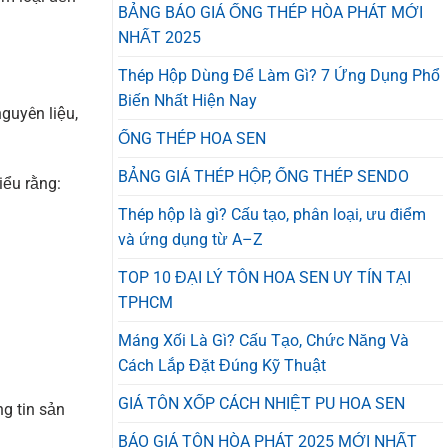
BẢNG BÁO GIÁ ỐNG THÉP HÒA PHÁT MỚI
NHẤT 2025
Thép Hộp Dùng Để Làm Gì? 7 Ứng Dụng Phổ
Biến Nhất Hiện Nay
guyên liệu,
ỐNG THÉP HOA SEN
BẢNG GIÁ THÉP HỘP, ỐNG THÉP SENDO
iểu rằng:
Thép hộp là gì? Cấu tạo, phân loại, ưu điểm
và ứng dụng từ A–Z
TOP 10 ĐẠI LÝ TÔN HOA SEN UY TÍN TẠI
TPHCM
Máng Xối Là Gì? Cấu Tạo, Chức Năng Và
Cách Lắp Đặt Đúng Kỹ Thuật
GIÁ TÔN XỐP CÁCH NHIỆT PU HOA SEN
ng tin sản
BÁO GIÁ TÔN HÒA PHÁT 2025 MỚI NHẤT