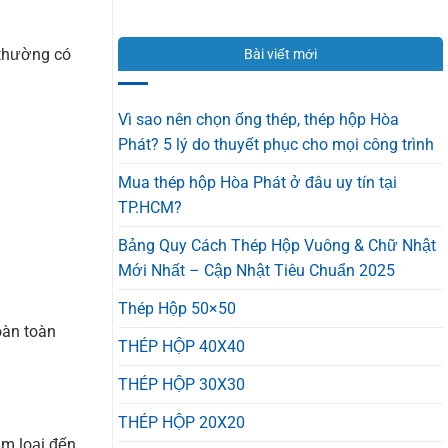
ĐẠI
Sen
quả
LÝ
Chính
100%
TÔN
Hãng
 thường có
Bài viết mới
HOA
Và
SEN
Hàng
TẠI
Nhái
BÌNH
Trong
Vì sao nên chọn ống thép, thép hộp Hòa
DƯƠNG
1
Phát? 5 lý do thuyết phục cho mọi công trình
–
Phút
GIÁ
Mua thép hộp Hòa Phát ở đâu uy tín tại
CẠNH
TRANH,
TP.HCM?
CHẤT
LƯỢNG
Bảng Quy Cách Thép Hộp Vuông & Chữ Nhật
VỮNG
VÀNG
Mới Nhất – Cập Nhật Tiêu Chuẩn 2025
Thép Hộp 50×50
oàn toàn
THÉP HỘP 40X40
THÉP HỘP 30X30
THÉP HỘP 20X20
im loại đến