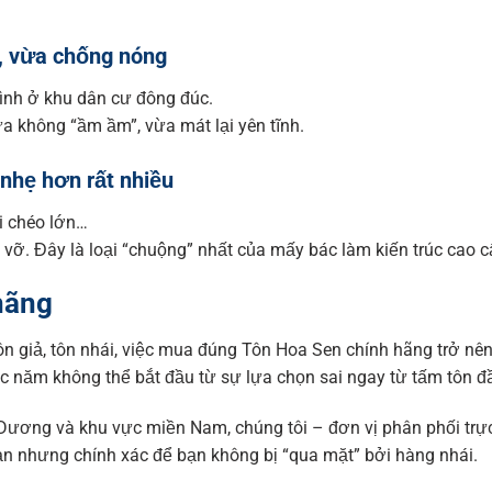
, vừa chống nóng
ình ở khu dân cư đông đúc.
mưa không “ầm ầm”, vừa mát lại yên tĩnh.
 nhẹ hơn rất nhiều
i chéo lớn…
 vỡ. Đây là loại “chuộng” nhất của mấy bác làm kiến trúc cao c
 hãng
tôn giả, tôn nhái, việc mua đúng Tôn Hoa Sen chính hãng trở nê
 năm không thể bắt đầu từ sự lựa chọn sai ngay từ tấm tôn đầ
Dương và khu vực miền Nam, chúng tôi – đơn vị phân phối trực
ản nhưng chính xác để bạn không bị “qua mặt” bởi hàng nhái.