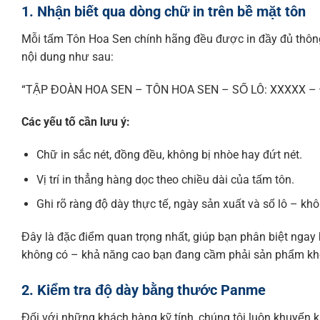
1. Nhận biết qua dòng chữ in trên bề mặt tôn
Mỗi tấm Tôn Hoa Sen chính hãng đều được in đầy đủ thông
nội dung như sau:
“TẬP ĐOÀN HOA SEN – TÔN HOA SEN – SỐ LÔ: XXXXX – 
Các yếu tố cần lưu ý:
Chữ in sắc nét, đồng đều, không bị nhòe hay đứt nét.
Vị trí in thẳng hàng dọc theo chiều dài của tấm tôn.
Ghi rõ ràng độ dày thực tế, ngày sản xuất và số lô – kh
Đây là đặc điểm quan trọng nhất, giúp bạn phân biệt ngay
không có – khả năng cao bạn đang cầm phải sản phẩm kh
2. Kiểm tra độ dày bằng thước Panme
Đối với những khách hàng kỹ tính, chúng tôi luôn khuyến 