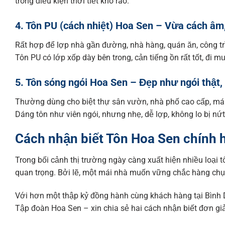
trong điều kiện thời tiết khô ráo.
4. Tôn PU (cách nhiệt) Hoa Sen – Vừa cách âm
Rất hợp để lợp nhà gần đường, nhà hàng, quán ăn, công tr
Tôn PU có lớp xốp dày bên trong, cản tiếng ồn rất tốt, đi 
5. Tôn sóng ngói Hoa Sen – Đẹp như ngói thật,
Thường dùng cho biệt thự sân vườn, nhà phố cao cấp, má
Dáng tôn như viên ngói, nhưng nhẹ, dễ lợp, không lo bị nứt
Cách nhận biết Tôn Hoa Sen chính
Trong bối cảnh thị trường ngày càng xuất hiện nhiều loại 
quan trọng. Bởi lẽ, một mái nhà muốn vững chắc hàng chục
Với hơn một thập kỷ đồng hành cùng khách hàng tại Bình 
Tập đoàn Hoa Sen – xin chia sẻ hai cách nhận biết đơn gi