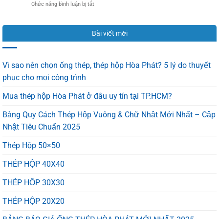
ở
Chức năng bình luận bị tắt
Tôn
chống
ĐẠI
Hoa
dột
LÝ
Sen
hiệu
TÔN
Chính
quả
Bài viết mới
HOA
Hãng
100%
SEN
Và
TẠI
Hàng
BÌNH
Nhái
Vì sao nên chọn ống thép, thép hộp Hòa Phát? 5 lý do thuyết
DƯƠNG
Trong
phục cho mọi công trình
–
1
GIÁ
Phút
Mua thép hộp Hòa Phát ở đâu uy tín tại TP.HCM?
CẠNH
TRANH,
CHẤT
Bảng Quy Cách Thép Hộp Vuông & Chữ Nhật Mới Nhất – Cập
LƯỢNG
Nhật Tiêu Chuẩn 2025
VỮNG
VÀNG
Thép Hộp 50×50
THÉP HỘP 40X40
THÉP HỘP 30X30
THÉP HỘP 20X20