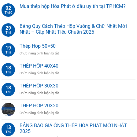
Mua thép hộp Hòa Phát ở đâu uy tín tại TP.HCM?
02
Th10
Bảng Quy Cách Thép Hộp Vuông & Chữ Nhật Mới
29
Nhất – Cập Nhật Tiêu Chuẩn 2025
Th9
Thép Hộp 50×50
19
Th9
ở
Chức năng bình luận bị tắt
Thép
Hộp
THÉP HỘP 40X40
18
50×50
Th9
ở
Chức năng bình luận bị tắt
THÉP
HỘP
THÉP HỘP 30X30
18
40X40
Th9
ở
Chức năng bình luận bị tắt
THÉP
HỘP
THÉP HỘP 20X20
30X30
ở
Chức năng bình luận bị tắt
THÉP
HỘP
BẢNG BÁO GIÁ ỐNG THÉP HÒA PHÁT MỚI NHẤT
13
20X20
2025
Th9