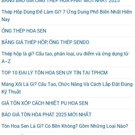
BẢNG BÁO GIÁ ỐNG THÉP HÒA PHÁT MỚI NHẤT 2025
Thép Hộp Dùng Để Làm Gì? 7 Ứng Dụng Phổ Biến Nhất Hiện
Nay
ỐNG THÉP HOA SEN
BẢNG GIÁ THÉP HỘP, ỐNG THÉP SENDO
Thép hộp là gì? Cấu tạo, phân loại, ưu điểm và ứng dụng từ
A–Z
TOP 10 ĐẠI LÝ TÔN HOA SEN UY TÍN TẠI TPHCM
Máng Xối Là Gì? Cấu Tạo, Chức Năng Và Cách Lắp Đặt Đúng
Kỹ Thuật
GIÁ TÔN XỐP CÁCH NHIỆT PU HOA SEN
BÁO GIÁ TÔN HÒA PHÁT 2025 MỚI NHẤT
Tôn Hoa Sen Là Gì? Có Bền Không? Gồm Những Loại Nào?