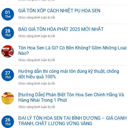
ưu
Máng
HOA
điểm
Xối
SEN
GIÁ TÔN XỐP CÁCH NHIỆT PU HOA SEN
và
01
Là
UY
ứng
Th4
ở
Chức năng bình luận bị tắt
Gì?
TÍN
dụng
GIÁ
Cấu
TẠI
từ
TÔN
BÁO GIÁ TÔN HÒA PHÁT 2025 MỚI NHẤT
Tạo,
TPHCM
28
A–
XỐP
Chức
Z
Th3
ở
Chức năng bình luận bị tắt
CÁCH
Năng
BÁO
NHIỆT
Và
GIÁ
PU
Tôn Hoa Sen Là Gì? Có Bền Không? Gồm Những Loại
Cách
TÔN
HOA
Nào?
Lắp
HÒA
SEN
Đặt
ở
Chức năng bình luận bị tắt
PHÁT
Đúng
Tôn
2025
Kỹ
Hoa
MỚI
Hướng dẫn thi công mái tôn đúng kỹ thuật, chống
27
Thuật
Sen
NHẤT
dột hiệu quả 100%
Th3
Là
ở
Chức năng bình luận bị tắt
Gì?
Hướng
Có
dẫn
[Hướng Dẫn] Phân Biệt Tôn Hoa Sen Chính Hãng Và
Bền
thi
Không?
Hàng Nhái Trong 1 Phút
công
Gồm
ở
Chức năng bình luận bị tắt
mái
Những
[Hướng
tôn
Loại
Dẫn]
ĐẠI LÝ TÔN HOA SEN TẠI BÌNH DƯƠNG – GIÁ CẠNH
đúng
Nào?
26
Phân
kỹ
TRANH, CHẤT LƯỢNG VỮNG VÀNG
Th3
Biệt
thuật,