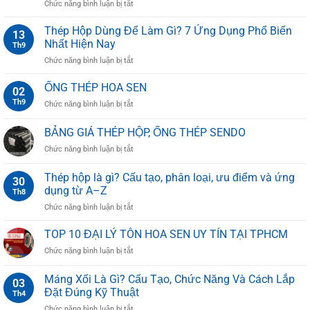
ở
Chức năng bình luận bị tắt
BẢNG
BÁO
Thép Hộp Dùng Để Làm Gì? 7 Ứng Dụng Phổ Biến
13
GIÁ
Nhất Hiện Nay
Th9
ỐNG
ở
Chức năng bình luận bị tắt
THÉP
Thép
HÒA
Hộp
ỐNG THÉP HOA SEN
PHÁT
02
Dùng
MỚI
Th9
ở
Chức năng bình luận bị tắt
Để
NHẤT
ỐNG
Làm
2025
THÉP
BẢNG GIÁ THÉP HỘP, ỐNG THÉP SENDO
Gì?
HOA
7
ở
Chức năng bình luận bị tắt
SEN
Ứng
BẢNG
Dụng
GIÁ
Thép hộp là gì? Cấu tạo, phân loại, ưu điểm và ứng
Phổ
30
THÉP
dụng từ A–Z
Biến
Th8
HỘP,
Nhất
ở
Chức năng bình luận bị tắt
ỐNG
Hiện
Thép
THÉP
Nay
hộp
SENDO
TOP 10 ĐẠI LÝ TÔN HOA SEN UY TÍN TẠI TPHCM
là
ở
Chức năng bình luận bị tắt
gì?
TOP
Cấu
10
Máng Xối Là Gì? Cấu Tạo, Chức Năng Và Cách Lắp
tạo,
03
ĐẠI
phân
Đặt Đúng Kỹ Thuật
Th4
LÝ
loại,
ở
Chức năng bình luận bị tắt
TÔN