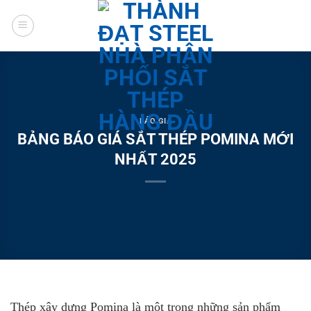
Chuyển
đến
nội
dung
BÁO GIÁ
BẢNG BÁO GIÁ SẮT THÉP POMINA MỚI
NHẤT 2025
Thép xây dựng Pomina là một trong những sản phẩm