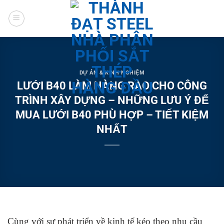
Chuyển
đến
nội
dung
DỰ ÁN & KINH NGHIỆM
LƯỚI B40 LÀM HÀNG RÀO CHO CÔNG
TRÌNH XÂY DỰNG – NHỮNG LƯU Ý ĐỂ
MUA LƯỚI B40 PHÙ HỢP – TIẾT KIỆM
NHẤT
Cùng với sự phát triển về kinh tế kéo theo nhu cầu