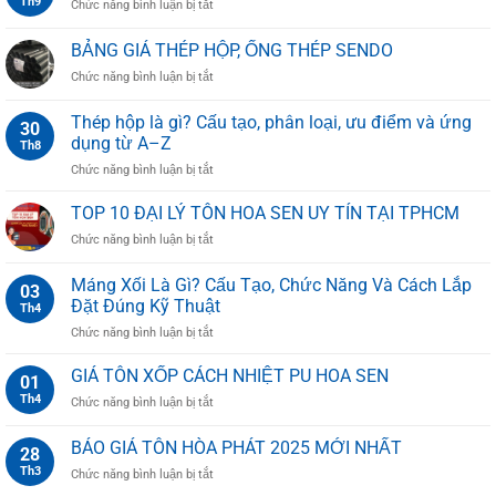
Th9
ở
Chức năng bình luận bị tắt
Để
NHẤT
ỐNG
Làm
2025
THÉP
BẢNG GIÁ THÉP HỘP, ỐNG THÉP SENDO
Gì?
HOA
7
ở
Chức năng bình luận bị tắt
SEN
Ứng
BẢNG
Dụng
GIÁ
Thép hộp là gì? Cấu tạo, phân loại, ưu điểm và ứng
Phổ
30
THÉP
dụng từ A–Z
Biến
Th8
HỘP,
Nhất
ở
Chức năng bình luận bị tắt
ỐNG
Hiện
Thép
THÉP
Nay
hộp
SENDO
TOP 10 ĐẠI LÝ TÔN HOA SEN UY TÍN TẠI TPHCM
là
ở
Chức năng bình luận bị tắt
gì?
TOP
Cấu
10
Máng Xối Là Gì? Cấu Tạo, Chức Năng Và Cách Lắp
tạo,
03
ĐẠI
phân
Đặt Đúng Kỹ Thuật
Th4
LÝ
loại,
ở
Chức năng bình luận bị tắt
TÔN
ưu
Máng
HOA
điểm
Xối
SEN
GIÁ TÔN XỐP CÁCH NHIỆT PU HOA SEN
và
01
Là
UY
ứng
Th4
ở
Chức năng bình luận bị tắt
Gì?
TÍN
dụng
GIÁ
Cấu
TẠI
từ
TÔN
BÁO GIÁ TÔN HÒA PHÁT 2025 MỚI NHẤT
Tạo,
TPHCM
28
A–
XỐP
Chức
Z
Th3
ở
Chức năng bình luận bị tắt
CÁCH
Năng
BÁO
NHIỆT