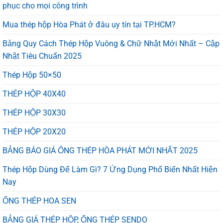
Trong
phục cho mọi công trình
–
1
GIÁ
Phút
Mua thép hộp Hòa Phát ở đâu uy tín tại TP.HCM?
CẠNH
TRANH,
CHẤT
Bảng Quy Cách Thép Hộp Vuông & Chữ Nhật Mới Nhất – Cập
LƯỢNG
Nhật Tiêu Chuẩn 2025
VỮNG
VÀNG
Thép Hộp 50×50
THÉP HỘP 40X40
THÉP HỘP 30X30
THÉP HỘP 20X20
BẢNG BÁO GIÁ ỐNG THÉP HÒA PHÁT MỚI NHẤT 2025
Thép Hộp Dùng Để Làm Gì? 7 Ứng Dụng Phổ Biến Nhất Hiện
Nay
ỐNG THÉP HOA SEN
BẢNG GIÁ THÉP HỘP, ỐNG THÉP SENDO