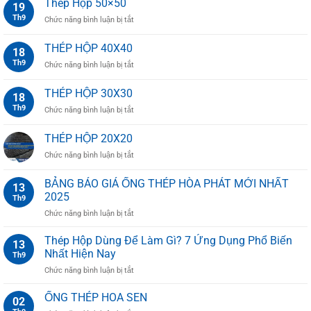
Thép Hộp 50×50
19
Th9
ở
Chức năng bình luận bị tắt
Thép
Hộp
THÉP HỘP 40X40
18
50×50
Th9
ở
Chức năng bình luận bị tắt
THÉP
HỘP
THÉP HỘP 30X30
18
40X40
Th9
ở
Chức năng bình luận bị tắt
THÉP
HỘP
THÉP HỘP 20X20
30X30
ở
Chức năng bình luận bị tắt
THÉP
HỘP
BẢNG BÁO GIÁ ỐNG THÉP HÒA PHÁT MỚI NHẤT
13
20X20
2025
Th9
ở
Chức năng bình luận bị tắt
BẢNG
BÁO
Thép Hộp Dùng Để Làm Gì? 7 Ứng Dụng Phổ Biến
13
GIÁ
Nhất Hiện Nay
Th9
ỐNG
ở
Chức năng bình luận bị tắt
THÉP
Thép
HÒA
Hộp
ỐNG THÉP HOA SEN
PHÁT
02
Dùng
MỚI