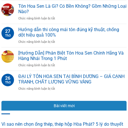
Và
GIÁ
PU
Tôn Hoa Sen Là Gì? Có Bền Không? Gồm Những Loại
Cách
TÔN
HOA
Nào?
Lắp
HÒA
SEN
Đặt
ở
Chức năng bình luận bị tắt
PHÁT
Đúng
Tôn
2025
Kỹ
Hoa
MỚI
Hướng dẫn thi công mái tôn đúng kỹ thuật, chống
27
Thuật
Sen
NHẤT
dột hiệu quả 100%
Th3
Là
ở
Chức năng bình luận bị tắt
Gì?
Hướng
Có
dẫn
[Hướng Dẫn] Phân Biệt Tôn Hoa Sen Chính Hãng Và
Bền
thi
Không?
Hàng Nhái Trong 1 Phút
công
Gồm
ở
Chức năng bình luận bị tắt
mái
Những
[Hướng
tôn
Loại
Dẫn]
ĐẠI LÝ TÔN HOA SEN TẠI BÌNH DƯƠNG – GIÁ CẠNH
đúng
Nào?
26
Phân
kỹ
TRANH, CHẤT LƯỢNG VỮNG VÀNG
Th3
Biệt
thuật,
ở
Chức năng bình luận bị tắt
Tôn
chống
ĐẠI
Hoa
dột
LÝ
Sen
hiệu
TÔN
Chính
quả
Bài viết mới
HOA
Hãng
100%
SEN
Và
TẠI
Hàng
BÌNH
Nhái
Vì sao nên chọn ống thép, thép hộp Hòa Phát? 5 lý do thuyết
DƯƠNG