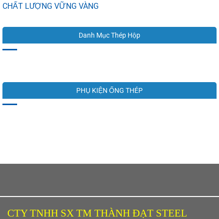
CHẤT LƯỢNG VỮNG VÀNG
Danh Mục Thép Hộp
PHỤ KIỆN ỐNG THÉP
CTY TNHH SX TM THÀNH ĐẠT STEEL