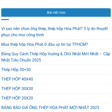
ĐẠI
Hoa
dột
LÝ
Sen
hiệu
TÔN
Chính
quả
Bài viết mới
HOA
Hãng
100%
SEN
Và
TẠI
Hàng
BÌNH
Nhái
Vì sao nên chọn ống thép, thép hộp Hòa Phát? 5 lý do thuyết
DƯƠNG
Trong
phục cho mọi công trình
–
1
GIÁ
Phút
Mua thép hộp Hòa Phát ở đâu uy tín tại TP.HCM?
CẠNH
TRANH,
CHẤT
Bảng Quy Cách Thép Hộp Vuông & Chữ Nhật Mới Nhất – Cập
LƯỢNG
Nhật Tiêu Chuẩn 2025
VỮNG
VÀNG
Thép Hộp 50×50
THÉP HỘP 40X40
THÉP HỘP 30X30
THÉP HỘP 20X20
BẢNG BÁO GIÁ ỐNG THÉP HÒA PHÁT MỚI NHẤT 2025