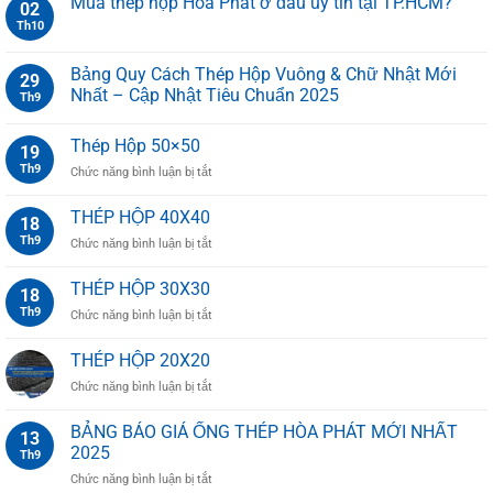
Mua thép hộp Hòa Phát ở đâu uy tín tại TP.HCM?
02
Th10
Bảng Quy Cách Thép Hộp Vuông & Chữ Nhật Mới
29
Nhất – Cập Nhật Tiêu Chuẩn 2025
Th9
Thép Hộp 50×50
19
Th9
ở
Chức năng bình luận bị tắt
Thép
Hộp
THÉP HỘP 40X40
18
50×50
Th9
ở
Chức năng bình luận bị tắt
THÉP
HỘP
THÉP HỘP 30X30
18
40X40
Th9
ở
Chức năng bình luận bị tắt
THÉP
HỘP
THÉP HỘP 20X20
30X30
ở
Chức năng bình luận bị tắt
THÉP
HỘP
BẢNG BÁO GIÁ ỐNG THÉP HÒA PHÁT MỚI NHẤT
13
20X20
2025
Th9
ở
Chức năng bình luận bị tắt