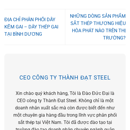
NHỮNG DÒNG SẢN PHẨM
ĐỊA CHỈ PHÂN PHỐI DÂY
SẮT THÉP THƯƠNG HIỆU
KẼM GAI – DÂY THÉP GAI
HÒA PHÁT NÀO TRÊN THỊ
TẠI BÌNH DƯƠNG
TRƯỜNG?
CEO CÔNG TY THÀNH ĐẠT STEEL
Xin chào quý khách hàng, Tôi là Đào Đức Đại là
CEO công ty Thành Đạt Steel. Không chỉ là một
doanh nhân xuất sắc mà còn được biết đến như
một chuyên gia hàng đầu trong lĩnh vực phân phối
sắt thép tại Việt Nam. Tôi đã được đào tạo tại
trường đào tạo doanh nhân chuyên ngành quản