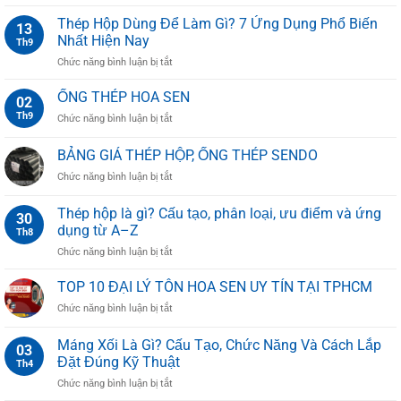
BẢNG
BÁO
Thép Hộp Dùng Để Làm Gì? 7 Ứng Dụng Phổ Biến
13
GIÁ
Nhất Hiện Nay
Th9
ỐNG
ở
Chức năng bình luận bị tắt
THÉP
Thép
HÒA
Hộp
ỐNG THÉP HOA SEN
PHÁT
02
Dùng
MỚI
Th9
ở
Chức năng bình luận bị tắt
Để
NHẤT
ỐNG
Làm
2025
THÉP
BẢNG GIÁ THÉP HỘP, ỐNG THÉP SENDO
Gì?
HOA
7
ở
Chức năng bình luận bị tắt
SEN
Ứng
BẢNG
Dụng
GIÁ
Thép hộp là gì? Cấu tạo, phân loại, ưu điểm và ứng
Phổ
30
THÉP
dụng từ A–Z
Biến
Th8
HỘP,
Nhất
ở
Chức năng bình luận bị tắt
ỐNG
Hiện
Thép
THÉP
Nay
hộp
SENDO
TOP 10 ĐẠI LÝ TÔN HOA SEN UY TÍN TẠI TPHCM
là
ở
Chức năng bình luận bị tắt
gì?
TOP
Cấu
10
Máng Xối Là Gì? Cấu Tạo, Chức Năng Và Cách Lắp
tạo,
03
ĐẠI
phân
Đặt Đúng Kỹ Thuật
Th4
LÝ
loại,
ở
Chức năng bình luận bị tắt
TÔN
ưu
Máng
HOA