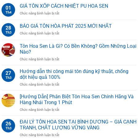
điểm
Xối
SEN
GIÁ TÔN XỐP CÁCH NHIỆT PU HOA SEN
và
01
Là
UY
ứng
Th4
ở
Chức năng bình luận bị tắt
Gì?
TÍN
dụng
GIÁ
Cấu
TẠI
từ
TÔN
BÁO GIÁ TÔN HÒA PHÁT 2025 MỚI NHẤT
Tạo,
TPHCM
28
A–
XỐP
Chức
Z
Th3
ở
Chức năng bình luận bị tắt
CÁCH
Năng
BÁO
NHIỆT
Và
GIÁ
PU
Tôn Hoa Sen Là Gì? Có Bền Không? Gồm Những Loại
Cách
TÔN
HOA
Nào?
Lắp
HÒA
SEN
Đặt
ở
Chức năng bình luận bị tắt
PHÁT
Đúng
Tôn
2025
Kỹ
Hoa
MỚI
Hướng dẫn thi công mái tôn đúng kỹ thuật, chống
27
Thuật
Sen
NHẤT
dột hiệu quả 100%
Th3
Là
ở
Chức năng bình luận bị tắt
Gì?
Hướng
Có
dẫn
[Hướng Dẫn] Phân Biệt Tôn Hoa Sen Chính Hãng Và
Bền
thi
Không?
Hàng Nhái Trong 1 Phút
công
Gồm
ở
Chức năng bình luận bị tắt
mái
Những
[Hướng
tôn
Loại
Dẫn]
ĐẠI LÝ TÔN HOA SEN TẠI BÌNH DƯƠNG – GIÁ CẠNH
đúng
Nào?
26
Phân
kỹ
TRANH, CHẤT LƯỢNG VỮNG VÀNG
Th3
Biệt
thuật,
ở
Chức năng bình luận bị tắt
Tôn
chống