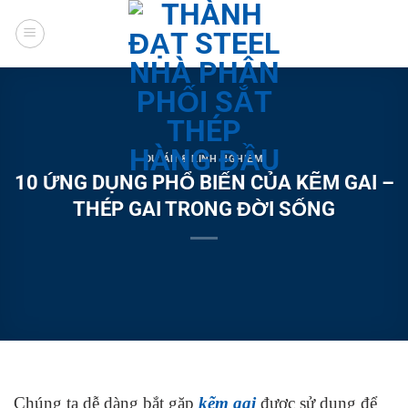
Chuyển
đến
nội
dung
DỰ ÁN & KINH NGHIỆM
10 ỨNG DỤNG PHỔ BIẾN CỦA KẼM GAI –
THÉP GAI TRONG ĐỜI SỐNG
Chúng ta dễ dàng bắt gặp
kẽm gai
được sử dụng để