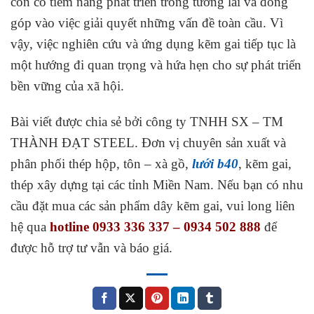
còn có tiềm năng phát triển trong tương lai và đóng
góp vào việc giải quyết những vấn đề toàn cầu. Vì
vậy, việc nghiên cứu và ứng dụng kẽm gai tiếp tục là
một hướng đi quan trọng và hứa hẹn cho sự phát triển
bền vững của xã hội.
Bài viết được chia sẻ bởi công ty TNHH SX – TM
THÀNH ĐẠT STEEL. Đơn vị chuyên sản xuất và
phân phối thép hộp, tôn – xà gồ,
lưới b40
, kẽm gai,
thép xây dựng tại các tỉnh Miền Nam. Nếu bạn có nhu
cầu đặt mua các sản phẩm dây kẽm gai, vui long liên
hệ qua
hotline 0933 336 337 – 0934 502 888
để
được hỗ trợ tư vẫn và báo giá.