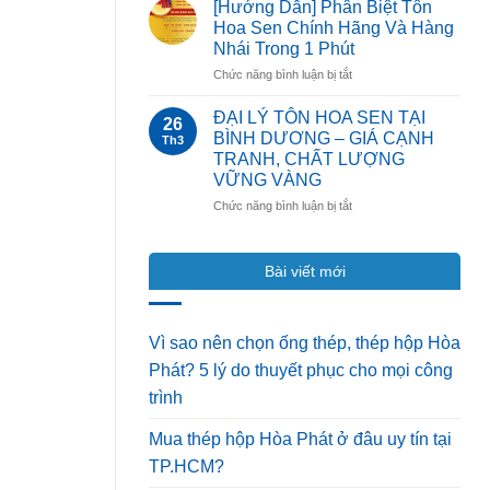
dẫn
Không?
[Hướng Dẫn] Phân Biệt Tôn
thi
Gồm
Hoa Sen Chính Hãng Và Hàng
công
Những
Nhái Trong 1 Phút
mái
Loại
ở
Chức năng bình luận bị tắt
tôn
Nào?
[Hướng
đúng
Dẫn]
kỹ
ĐẠI LÝ TÔN HOA SEN TẠI
26
Phân
thuật,
BÌNH DƯƠNG – GIÁ CẠNH
Th3
Biệt
chống
TRANH, CHẤT LƯỢNG
Tôn
dột
VỮNG VÀNG
Hoa
hiệu
Sen
quả
ở
Chức năng bình luận bị tắt
Chính
100%
ĐẠI
Hãng
LÝ
Và
TÔN
Bài viết mới
Hàng
HOA
Nhái
SEN
Trong
TẠI
1
BÌNH
Vì sao nên chọn ống thép, thép hộp Hòa
Phút
DƯƠNG
Phát? 5 lý do thuyết phục cho mọi công
–
GIÁ
trình
CẠNH
TRANH,
Mua thép hộp Hòa Phát ở đâu uy tín tại
CHẤT
TP.HCM?
LƯỢNG
VỮNG