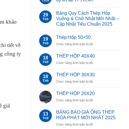
Th10
Bảng Quy Cách Thép Hộp
29
Vuông & Chữ Nhật Mới Nhất –
Th9
am khảo
Cập Nhật Tiêu Chuẩn 2025
Thép Hộp 50×50
19
Th9
ở
i tiết về
Chức năng bình luận bị tắt
Thép
g công ty
Hộp
THÉP HỘP 40X40
18
50×50
Th9
ở
Chức năng bình luận bị tắt
THÉP
HỘP
THÉP HỘP 30X30
18
40X40
Th9
ở
Chức năng bình luận bị tắt
THÉP
HỘP
THÉP HỘP 20X20
30X30
ở
Chức năng bình luận bị tắt
ề giá
THÉP
HỘP
BẢNG BÁO GIÁ ỐNG THÉP
13
20X20
HÒA PHÁT MỚI NHẤT 2025
Th9
ở
Chức năng bình luận bị tắt