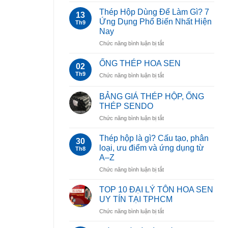
BẢNG
BÁO
Thép Hộp Dùng Để Làm Gì? 7
13
GIÁ
Ứng Dụng Phổ Biến Nhất Hiện
Th9
ỐNG
Nay
THÉP
ở
Chức năng bình luận bị tắt
HÒA
Thép
PHÁT
Hộp
MỚI
ỐNG THÉP HOA SEN
02
Dùng
NHẤT
Th9
ở
Chức năng bình luận bị tắt
Để
2025
ỐNG
Làm
THÉP
Gì?
BẢNG GIÁ THÉP HỘP, ỐNG
HOA
7
THÉP SENDO
SEN
Ứng
ở
Chức năng bình luận bị tắt
Dụng
BẢNG
Phổ
GIÁ
Thép hộp là gì? Cấu tạo, phân
Biến
30
THÉP
loại, ưu điểm và ứng dụng từ
Nhất
Th8
HỘP,
Hiện
A–Z
ỐNG
Nay
ở
Chức năng bình luận bị tắt
THÉP
Thép
SENDO
hộp
TOP 10 ĐẠI LÝ TÔN HOA SEN
là
UY TÍN TẠI TPHCM
gì?
ở
Chức năng bình luận bị tắt
Cấu
TOP
tạo,