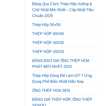
VÀNG
Bảng Quy Cách Thép Hộp Vuông &
Chữ Nhật Mới Nhất – Cập Nhật Tiêu
Chuẩn 2025
Thép Hộp 50×50
THÉP HỘP 40X40
THÉP HỘP 30X30
THÉP HỘP 20X20
BẢNG BÁO GIÁ ỐNG THÉP HÒA
PHÁT MỚI NHẤT 2025
Thép Hộp Dùng Để Làm Gì? 7 Ứng
Dụng Phổ Biến Nhất Hiện Nay
ỐNG THÉP HOA SEN
BẢNG GIÁ THÉP HỘP, ỐNG THÉP
SENDO