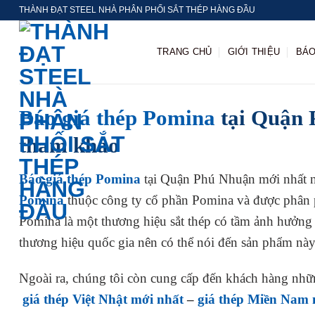
Chuyển
THÀNH ĐẠT STEEL NHÀ PHÂN PHỐI SẮT THÉP HÀNG ĐẦU
đến
nội
TRANG CHỦ
GIỚI THIỆU
BÁO
dung
Báo giá thép Pomina
tại Quận 
tham khảo
Báo giá thép Pomina
tại Quận Phú Nhuận mới nhất n
Pomina
thuộc công ty cổ phần Pomina và được phân 
Pomina là một thương hiệu sắt thép có tầm ảnh hưởng
thương hiệu quốc gia nên có thể nói đến sản phẩm này 
Ngoài ra, chúng tôi còn cung cấp đến khách hàng nhữ
giá thép Việt Nhật mới nhất
–
giá thép Miền Nam 