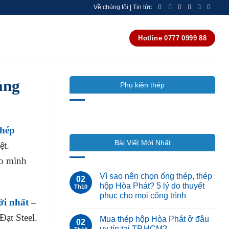
Về chúng tôi | Tin tức
Hotline 0777 0999 88
àng
Phụ kiện thép
thép
Bài Viết Mới Nhất
ệt.
ho mình
Vì sao nên chọn ống thép, thép
02
hộp Hòa Phát? 5 lý do thuyết
Th10
phục cho mọi công trình
ới nhất
–
Đạt Steel.
Mua thép hộp Hòa Phát ở đâu
02
uy tín tại TP.HCM?