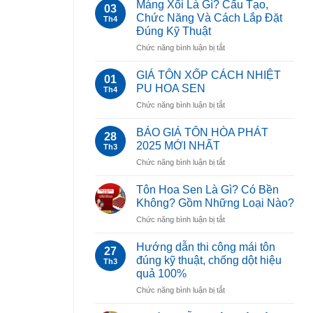
10
phân
Máng Xối Là Gì? Cấu Tạo,
03
ĐẠI
loại,
Chức Năng Và Cách Lắp Đặt
Th4
LÝ
ưu
Đúng Kỹ Thuật
TÔN
điểm
ở
Chức năng bình luận bị tắt
HOA
và
Máng
SEN
ứng
Xối
UY
GIÁ TÔN XỐP CÁCH NHIỆT
dụng
01
Là
TÍN
từ
PU HOA SEN
Th4
Gì?
TẠI
A–
ở
Chức năng bình luận bị tắt
Cấu
TPHCM
Z
GIÁ
Tạo,
TÔN
Chức
BÁO GIÁ TÔN HÒA PHÁT
28
XỐP
Năng
2025 MỚI NHẤT
Th3
CÁCH
Và
ở
Chức năng bình luận bị tắt
NHIỆT
Cách
BÁO
PU
Lắp
GIÁ
HOA
Tôn Hoa Sen Là Gì? Có Bền
Đặt
TÔN
SEN
Không? Gồm Những Loại Nào?
Đúng
HÒA
Kỹ
ở
Chức năng bình luận bị tắt
PHÁT
Thuật
Tôn
2025
Hoa
MỚI
Hướng dẫn thi công mái tôn
27
Sen
NHẤT
đúng kỹ thuật, chống dột hiệu
Th3
Là
quả 100%
Gì?
ở
Chức năng bình luận bị tắt
Có
Hướng
Bền