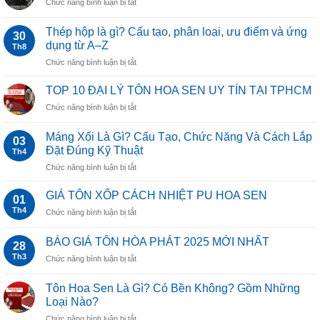
ở
Chức năng bình luận bị tắt
SEN
Ứng
BẢNG
Dụng
GIÁ
Thép hộp là gì? Cấu tạo, phân loại, ưu điểm và ứng
Phổ
30
THÉP
dụng từ A–Z
Biến
Th8
HỘP,
Nhất
ở
Chức năng bình luận bị tắt
ỐNG
Hiện
Thép
THÉP
Nay
hộp
SENDO
TOP 10 ĐẠI LÝ TÔN HOA SEN UY TÍN TẠI TPHCM
là
ở
Chức năng bình luận bị tắt
gì?
TOP
Cấu
10
tạo,
Máng Xối Là Gì? Cấu Tạo, Chức Năng Và Cách Lắp
03
ĐẠI
phân
Đặt Đúng Kỹ Thuật
Th4
LÝ
loại,
ở
Chức năng bình luận bị tắt
TÔN
ưu
Máng
HOA
điểm
Xối
SEN
GIÁ TÔN XỐP CÁCH NHIỆT PU HOA SEN
và
01
Là
UY
ứng
Th4
ở
Chức năng bình luận bị tắt
Gì?
TÍN
dụng
GIÁ
Cấu
TẠI
từ
TÔN
Tạo,
BÁO GIÁ TÔN HÒA PHÁT 2025 MỚI NHẤT
TPHCM
A–
28
XỐP
Chức
Z
Th3
ở
Chức năng bình luận bị tắt
CÁCH
Năng
BÁO
NHIỆT
Và
GIÁ
PU
Tôn Hoa Sen Là Gì? Có Bền Không? Gồm Những
Cách
TÔN
HOA
Loại Nào?
Lắp
HÒA
SEN
Đặt
ở
Chức năng bình luận bị tắt
PHÁT