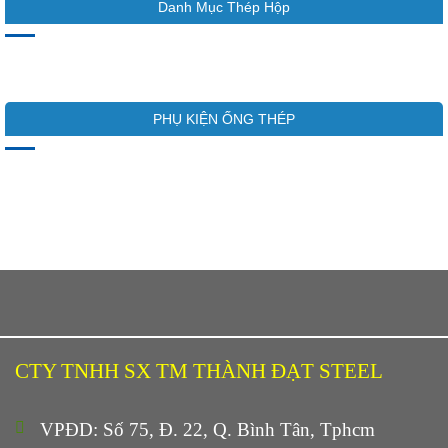
Danh Mục Thép Hộp
PHỤ KIỆN ỐNG THÉP
CTY TNHH SX TM THÀNH ĐẠT STEEL
VPĐD: Số 75, Đ. 22, Q. Bình Tân, Tphcm