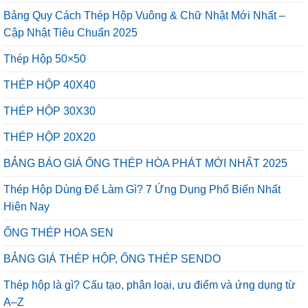
CHẤT
Bảng Quy Cách Thép Hộp Vuông & Chữ Nhật Mới Nhất –
LƯỢNG
Cập Nhật Tiêu Chuẩn 2025
VỮNG
VÀNG
Thép Hộp 50×50
THÉP HỘP 40X40
THÉP HỘP 30X30
THÉP HỘP 20X20
BẢNG BÁO GIÁ ỐNG THÉP HÒA PHÁT MỚI NHẤT 2025
Thép Hộp Dùng Để Làm Gì? 7 Ứng Dụng Phổ Biến Nhất
Hiện Nay
ỐNG THÉP HOA SEN
BẢNG GIÁ THÉP HỘP, ỐNG THÉP SENDO
Thép hộp là gì? Cấu tạo, phân loại, ưu điểm và ứng dụng từ
A–Z