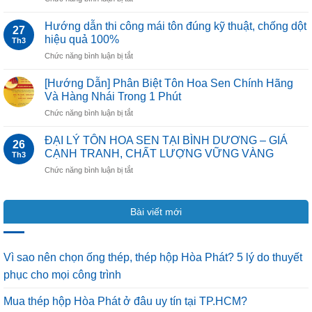
Đúng
Tôn
2025
Kỹ
Hoa
MỚI
Hướng dẫn thi công mái tôn đúng kỹ thuật, chống dột
Thuật
27
Sen
NHẤT
hiệu quả 100%
Th3
Là
ở
Chức năng bình luận bị tắt
Gì?
Hướng
Có
dẫn
Bền
[Hướng Dẫn] Phân Biệt Tôn Hoa Sen Chính Hãng
thi
Không?
Và Hàng Nhái Trong 1 Phút
công
Gồm
ở
Chức năng bình luận bị tắt
mái
Những
[Hướng
tôn
Loại
Dẫn]
đúng
ĐẠI LÝ TÔN HOA SEN TẠI BÌNH DƯƠNG – GIÁ
Nào?
26
Phân
kỹ
CẠNH TRANH, CHẤT LƯỢNG VỮNG VÀNG
Th3
Biệt
thuật,
ở
Chức năng bình luận bị tắt
Tôn
chống
ĐẠI
Hoa
dột
LÝ
Sen
hiệu
TÔN
Chính
quả
Bài viết mới
HOA
Hãng
100%
SEN
Và
TẠI
Hàng
BÌNH
Nhái
Vì sao nên chọn ống thép, thép hộp Hòa Phát? 5 lý do thuyết
DƯƠNG
Trong
phục cho mọi công trình
–
1
GIÁ
Phút
Mua thép hộp Hòa Phát ở đâu uy tín tại TP.HCM?
CẠNH
TRANH,