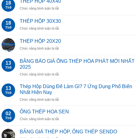
THÉP HỘP 40X40
18
50×50
Th9
ở
Chức năng bình luận bị tắt
THÉP
HỘP
THÉP HỘP 30X30
18
40X40
Th9
ở
Chức năng bình luận bị tắt
THÉP
HỘP
THÉP HỘP 20X20
30X30
ở
Chức năng bình luận bị tắt
THÉP
HỘP
BẢNG BÁO GIÁ ỐNG THÉP HÒA PHÁT MỚI NHẤT
13
20X20
2025
Th9
ở
Chức năng bình luận bị tắt
BẢNG
BÁO
Thép Hộp Dùng Để Làm Gì? 7 Ứng Dụng Phổ Biến
13
GIÁ
Nhất Hiện Nay
Th9
ỐNG
ở
Chức năng bình luận bị tắt
THÉP
Thép
HÒA
Hộp
PHÁT
ỐNG THÉP HOA SEN
02
Dùng
MỚI
Th9
ở
Chức năng bình luận bị tắt
Để
NHẤT
ỐNG
Làm
2025
THÉP
Gì?
BẢNG GIÁ THÉP HỘP, ỐNG THÉP SENDO
HOA
7