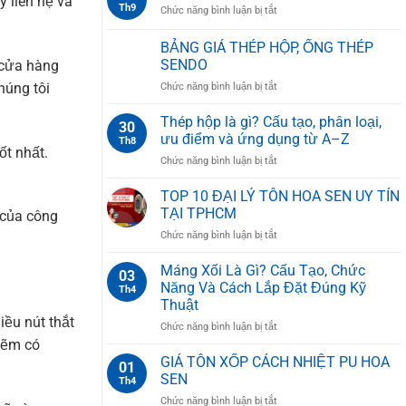
y liên hệ và
MỚI
Th9
ở
Chức năng bình luận bị tắt
Để
NHẤT
ỐNG
Làm
2025
THÉP
BẢNG GIÁ THÉP HỘP, ỐNG THÉP
Gì?
HOA
7
SENDO
 cửa hàng
SEN
Ứng
húng tôi
ở
Chức năng bình luận bị tắt
Dụng
BẢNG
Phổ
GIÁ
Thép hộp là gì? Cấu tạo, phân loại,
Biến
30
THÉP
ưu điểm và ứng dụng từ A–Z
Nhất
Th8
HỘP,
ốt nhất.
Hiện
ở
Chức năng bình luận bị tắt
ỐNG
Nay
Thép
THÉP
hộp
TOP 10 ĐẠI LÝ TÔN HOA SEN UY TÍN
SENDO
là
TẠI TPHCM
 của công
gì?
ở
Chức năng bình luận bị tắt
Cấu
TOP
tạo,
10
Máng Xối Là Gì? Cấu Tạo, Chức
phân
03
ĐẠI
loại,
Năng Và Cách Lắp Đặt Đúng Kỹ
Th4
LÝ
ưu
Thuật
TÔN
điểm
iều nút thắt
ở
Chức năng bình luận bị tắt
HOA
và
Máng
kẽm có
SEN
ứng
Xối
UY
GIÁ TÔN XỐP CÁCH NHIỆT PU HOA
dụng
01
Là
TÍN
từ
SEN
Th4
Gì?
TẠI
A–
ở
Chức năng bình luận bị tắt
Cấu
TPHCM