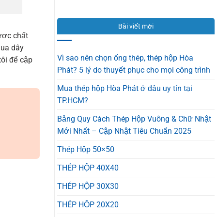
ĐẠI
Sen
quả
LÝ
Chính
100%
TÔN
Hãng
Bài viết mới
HOA
Và
ược chất
SEN
Hàng
TẠI
mua dây
Nhái
BÌNH
Trong
Vì sao nên chọn ống thép, thép hộp Hòa
tôi để cập
DƯƠNG
1
Phát? 5 lý do thuyết phục cho mọi công trình
–
Phút
GIÁ
Mua thép hộp Hòa Phát ở đâu uy tín tại
CẠNH
TRANH,
TP.HCM?
CHẤT
LƯỢNG
Bảng Quy Cách Thép Hộp Vuông & Chữ Nhật
VỮNG
VÀNG
Mới Nhất – Cập Nhật Tiêu Chuẩn 2025
Thép Hộp 50×50
THÉP HỘP 40X40
THÉP HỘP 30X30
THÉP HỘP 20X20