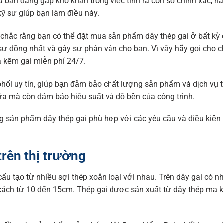
u bạn đang gặp khó khăn trong việc tính ra con số chính xác, hã
 kỹ sư giúp bạn làm điều này.
n chắc rằng bạn có thể đặt mua sản phẩm dây thép gai ở bất kỳ
sự đồng nhất và gây sự phân vân cho bạn. Vì vậy hãy gọi cho c
á kẽm gai miễn phí 24/7.
hối uy tín, giúp bạn đảm bảo chất lượng sản phẩm và dịch vụ t
chữa mà còn đảm bảo hiệu suất và độ bền của công trình.
g sản phẩm dây thép gai phù hợp với các yêu cầu và điều kiện
rên thị trường
ấu tạo từ nhiều sợi thép xoắn loại với nhau. Trên dây gai có nh
 cách từ 10 đến 15cm. Thép gai được sản xuất từ dây thép mạ 