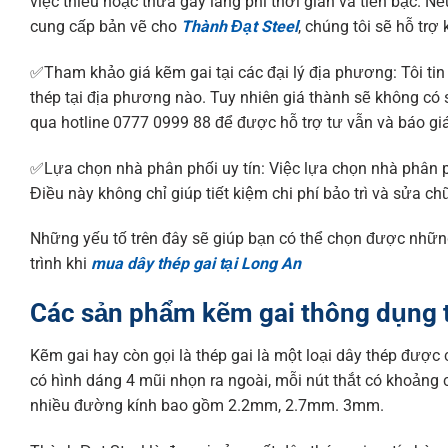
việc thiếu hoặc thừa gây lãng phí thời gian và tiền bạc. Nế
cung cấp bản vẽ cho
Thành Đạt Steel
, chúng tôi sẽ hỗ trợ
✅Tham khảo giá kẽm gai tại các đại lý địa phương: Tôi ti
thép tại địa phương nào. Tuy nhiên giá thành sẽ không có 
qua hotline 0777 0999 88 để được hỗ trợ tư vẫn và báo gi
✅Lựa chọn nhà phân phối uy tín: Việc lựa chọn nhà phân p
Điều này không chỉ giúp tiết kiệm chi phí bảo trì và sửa 
Những yếu tố trên đây sẽ giúp bạn có thể chọn được nhữn
trình khi
mua dây thép gai tại Long An
Các sản phẩm kẽm gai thông dụng t
Kẽm gai hay còn gọi là thép gai là một loại dây thép được c
có hình dáng 4 mũi nhọn ra ngoài, mỗi nút thắt có khoảng
nhiều đường kính bao gồm 2.2mm, 2.7mm. 3mm.