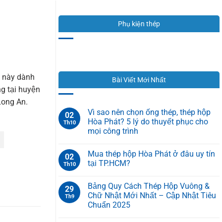
Phụ kiện thép
t này dành
Bài Viết Mới Nhất
ng tại huyện
 Long An.
Vì sao nên chọn ống thép, thép hộp
02
Hòa Phát? 5 lý do thuyết phục cho
Th10
mọi công trình
Mua thép hộp Hòa Phát ở đâu uy tín
02
tại TP.HCM?
Th10
Bảng Quy Cách Thép Hộp Vuông &
29
Chữ Nhật Mới Nhất – Cập Nhật Tiêu
Th9
Chuẩn 2025