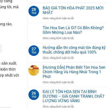
kỹ càng
Z
GIÁ
Tạo,
úng tôi, mà
TÔN
BÁO GIÁ TÔN HÒA PHÁT 2025 MỚI
Chức
28
XỐP
Năng
NHẤT
Th3
CÁCH
Và
ở
Chức năng bình luận bị tắt
NHIỆT
Cách
BÁO
PU
àng rào.
Lắp
GIÁ
Tôn Hoa Sen Là Gì? Có Bền Không?
HOA
Đặt
TÔN
SEN
Gồm Những Loại Nào?
Đúng
HÒA
Kỹ
ở
Chức năng bình luận bị tắt
PHÁT
Thuật
Tôn
2025
Hoa
Hướng dẫn thi công mái tôn đúng kỹ
MỚI
27
Sen
NHẤT
thuật, chống dột hiệu quả 100%
Th3
Là
ở
Chức năng bình luận bị tắt
Gì?
Hướng
 sản xuất.
Có
dẫn
[Hướng Dẫn] Phân Biệt Tôn Hoa Sen
Bền
kiện thời
thi
Không?
Chính Hãng Và Hàng Nhái Trong 1
công
ợp nhất với
Gồm
Phút
mái
Những
ở
Chức năng bình luận bị tắt
tôn
Loại
[Hướng
đúng
Nào?
Dẫn]
kỹ
ĐẠI LÝ TÔN HOA SEN TẠI BÌNH
26
Phân
thuật,
DƯƠNG – GIÁ CẠNH TRANH, CHẤT
Th3
Biệt
chống
LƯỢNG VỮNG VÀNG
Tôn
dột
ở
Chức năng bình luận bị tắt
Hoa
hiệu