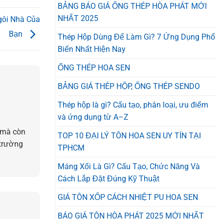
BẢNG BÁO GIÁ ỐNG THÉP HÒA PHÁT MỚI
NHẤT 2025
gôi Nhà Của
Bạn
Thép Hộp Dùng Để Làm Gì? 7 Ứng Dụng Phổ
Biến Nhất Hiện Nay
ỐNG THÉP HOA SEN
BẢNG GIÁ THÉP HỘP, ỐNG THÉP SENDO
Thép hộp là gì? Cấu tạo, phân loại, ưu điểm
và ứng dụng từ A–Z
 mà còn
TOP 10 ĐẠI LÝ TÔN HOA SEN UY TÍN TẠI
 trường
TPHCM
Máng Xối Là Gì? Cấu Tạo, Chức Năng Và
Cách Lắp Đặt Đúng Kỹ Thuật
GIÁ TÔN XỐP CÁCH NHIỆT PU HOA SEN
BÁO GIÁ TÔN HÒA PHÁT 2025 MỚI NHẤT