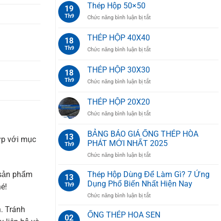
Thép Hộp 50×50
19
Th9
ở
Chức năng bình luận bị tắt
Thép
Hộp
THÉP HỘP 40X40
18
50×50
Th9
ở
Chức năng bình luận bị tắt
THÉP
HỘP
THÉP HỘP 30X30
18
40X40
Th9
ở
Chức năng bình luận bị tắt
THÉP
HỘP
THÉP HỘP 20X20
30X30
ở
Chức năng bình luận bị tắt
THÉP
HỘP
BẢNG BÁO GIÁ ỐNG THÉP HÒA
13
ợp với mục
20X20
PHÁT MỚI NHẤT 2025
Th9
ở
Chức năng bình luận bị tắt
BẢNG
BÁO
Thép Hộp Dùng Để Làm Gì? 7 Ứng
 sản phẩm
13
GIÁ
Dụng Phổ Biến Nhất Hiện Nay
Th9
é!
ỐNG
ở
Chức năng bình luận bị tắt
THÉP
Thép
HÒA
h. Tránh
Hộp
ỐNG THÉP HOA SEN
PHÁT
02
Dùng