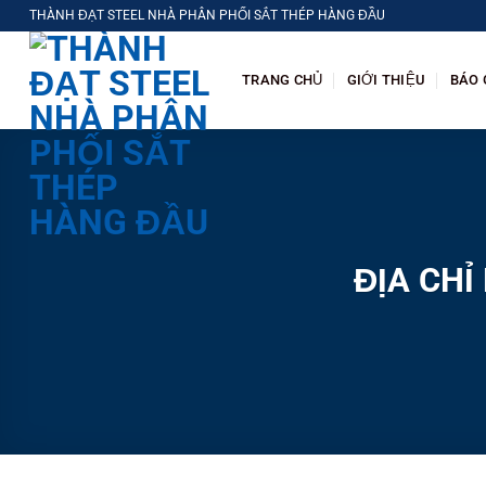
Chuyển
THÀNH ĐẠT STEEL NHÀ PHÂN PHỐI SẮT THÉP HÀNG ĐẦU
đến
nội
TRANG CHỦ
GIỚI THIỆU
BÁO 
dung
ĐỊA CHỈ