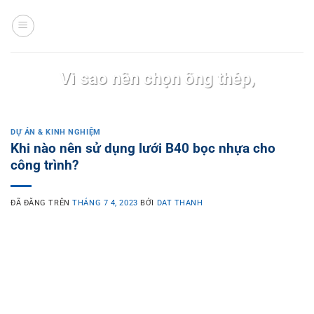
Chuyển
đến
nội
dung
DỰ ÁN & KINH NGHIỆM
Vì sao nên chọn ống thép,
thép hộp Hòa Phát? 5 lý do
thuyết phục cho mọi công
DỰ ÁN & KINH NGHIỆM
trình
Khi nào nên sử dụng lưới B40 bọc nhựa cho
công trình?
Trong lĩnh vực xây dựng, việc lựa chọn vật liệu
thép phù hợp không chỉ[ Xem thêm ]
ĐÃ ĐĂNG TRÊN
THÁNG 7 4, 2023
BỞI
DAT THANH
Tiếp tục đọc
→