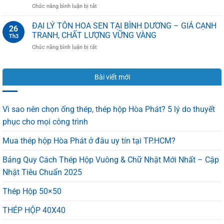
Gồm
ở
Chức năng bình luận bị tắt
mái
Những
[Hướng
tôn
Loại
Dẫn]
ĐẠI LÝ TÔN HOA SEN TẠI BÌNH DƯƠNG – GIÁ CẠNH
đúng
Nào?
26
Phân
kỹ
TRANH, CHẤT LƯỢNG VỮNG VÀNG
Th3
Biệt
thuật,
ở
Chức năng bình luận bị tắt
Tôn
chống
ĐẠI
Hoa
dột
LÝ
Sen
hiệu
TÔN
Chính
quả
Bài viết mới
HOA
Hãng
100%
SEN
Và
TẠI
Hàng
BÌNH
Nhái
Vì sao nên chọn ống thép, thép hộp Hòa Phát? 5 lý do thuyết
DƯƠNG
Trong
phục cho mọi công trình
–
1
GIÁ
Phút
Mua thép hộp Hòa Phát ở đâu uy tín tại TP.HCM?
CẠNH
TRANH,
CHẤT
Bảng Quy Cách Thép Hộp Vuông & Chữ Nhật Mới Nhất – Cập
LƯỢNG
Nhật Tiêu Chuẩn 2025
VỮNG
VÀNG
Thép Hộp 50×50
THÉP HỘP 40X40