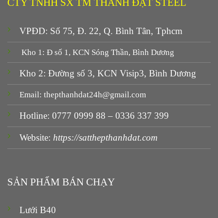
CTY TNHH SX TM THÀNH ĐẠT STEEL
VPĐD: Số 75, Đ. 22, Q. Bình Tân, Tphcm
Kho 1: Đ số 1, KCN Sóng Thần, Bình Dương
Kho 2: Đường số 3, KCN Visip3, Bình Dương
Email: thepthanhdat24h@gmail.com
Hotline: 0777 0999 88 – 0336 337 399
Website:
https://satthepthanhdat.com
SẢN PHẨM BÁN CHẠY
Lưới B40