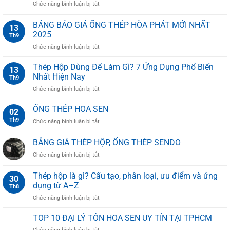
ở
Chức năng bình luận bị tắt
THÉP
HỘP
BẢNG BÁO GIÁ ỐNG THÉP HÒA PHÁT MỚI NHẤT
13
20X20
2025
Th9
ở
Chức năng bình luận bị tắt
BẢNG
BÁO
Thép Hộp Dùng Để Làm Gì? 7 Ứng Dụng Phổ Biến
13
GIÁ
Nhất Hiện Nay
Th9
ỐNG
ở
Chức năng bình luận bị tắt
THÉP
Thép
HÒA
Hộp
ỐNG THÉP HOA SEN
PHÁT
02
Dùng
MỚI
Th9
ở
Chức năng bình luận bị tắt
Để
NHẤT
ỐNG
Làm
2025
THÉP
BẢNG GIÁ THÉP HỘP, ỐNG THÉP SENDO
Gì?
HOA
7
ở
Chức năng bình luận bị tắt
SEN
Ứng
BẢNG
Dụng
GIÁ
Thép hộp là gì? Cấu tạo, phân loại, ưu điểm và ứng
Phổ
30
THÉP
dụng từ A–Z
Biến
Th8
HỘP,
Nhất
ở
Chức năng bình luận bị tắt
ỐNG
Hiện
Thép
THÉP
Nay
hộp
SENDO
TOP 10 ĐẠI LÝ TÔN HOA SEN UY TÍN TẠI TPHCM
là
ở