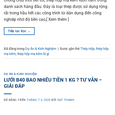
chống chịu thời tiết tốt, thép hộp mạ kẽm luôn nằm trong
danh sách hàng đầu. Đây là loại thép được sử dụng rộng
rãi trong hầu hết các công trình từ dân dụng đến công
nghiệp nhờ độ bền cao,[ Xem thêm ]
Tiếp tục đọc
→
Đã đăng trong
Dự Án & Kinh Nghiệm
|
Được gắn thẻ
Thép Hộp
,
thép hộp
mạ kẽm
,
thép hộp mạ kẽm là gì
DỰ ÁN & KINH NGHIỆM
LƯỚI B40 BAO NHIÊU TIỀN 1 KG ? TƯ VẪN –
GIẢI ĐÁP
ĐÃ ĐĂNG TRÊN
THÁNG 7 3, 2023
BỞI
DAT THANH