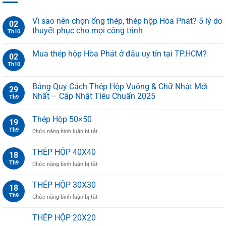
Vì sao nên chọn ống thép, thép hộp Hòa Phát? 5 lý do
02
thuyết phục cho mọi công trình
Th10
Mua thép hộp Hòa Phát ở đâu uy tín tại TP.HCM?
02
Th10
Bảng Quy Cách Thép Hộp Vuông & Chữ Nhật Mới
29
Nhất – Cập Nhật Tiêu Chuẩn 2025
Th9
Thép Hộp 50×50
19
Th9
ở
Chức năng bình luận bị tắt
Thép
Hộp
THÉP HỘP 40X40
18
50×50
Th9
ở
Chức năng bình luận bị tắt
THÉP
HỘP
THÉP HỘP 30X30
18
40X40
Th9
ở
Chức năng bình luận bị tắt
THÉP
HỘP
THÉP HỘP 20X20
30X30