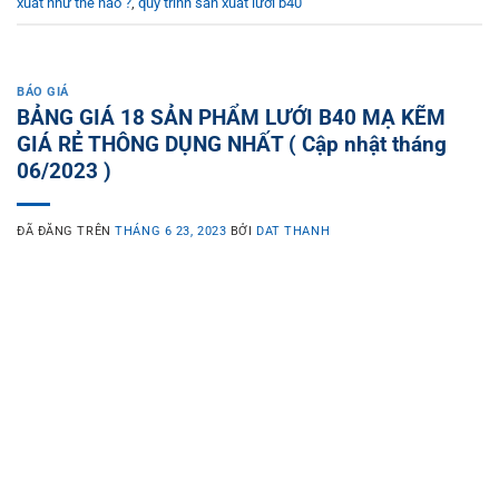
xuất như thế nào ?
,
quy trình sản xuất lưới b40
BÁO GIÁ
BẢNG GIÁ 18 SẢN PHẨM LƯỚI B40 MẠ KẼM
GIÁ RẺ THÔNG DỤNG NHẤT ( Cập nhật tháng
06/2023 )
ĐÃ ĐĂNG TRÊN
THÁNG 6 23, 2023
BỞI
DAT THANH