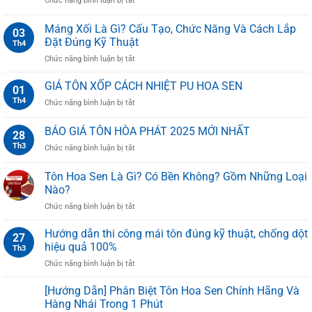
Chức năng bình luận bị tắt
gì?
TOP
Cấu
10
Máng Xối Là Gì? Cấu Tạo, Chức Năng Và Cách Lắp
tạo,
03
ĐẠI
phân
Đặt Đúng Kỹ Thuật
Th4
LÝ
loại,
ở
Chức năng bình luận bị tắt
TÔN
ưu
Máng
HOA
điểm
Xối
SEN
GIÁ TÔN XỐP CÁCH NHIỆT PU HOA SEN
và
01
Là
UY
ứng
Th4
ở
Chức năng bình luận bị tắt
Gì?
TÍN
dụng
GIÁ
Cấu
TẠI
từ
TÔN
BÁO GIÁ TÔN HÒA PHÁT 2025 MỚI NHẤT
Tạo,
TPHCM
28
A–
XỐP
Chức
Z
Th3
ở
Chức năng bình luận bị tắt
CÁCH
Năng
BÁO
NHIỆT
Và
GIÁ
PU
Tôn Hoa Sen Là Gì? Có Bền Không? Gồm Những Loại
Cách
TÔN
HOA
Nào?
Lắp
HÒA
SEN
Đặt
ở
Chức năng bình luận bị tắt
PHÁT
Đúng
Tôn
2025
Kỹ
Hoa
MỚI
Hướng dẫn thi công mái tôn đúng kỹ thuật, chống dột
27
Thuật
Sen
NHẤT
hiệu quả 100%
Th3
Là
ở
Chức năng bình luận bị tắt
Gì?
Hướng
Có
dẫn
[Hướng Dẫn] Phân Biệt Tôn Hoa Sen Chính Hãng Và
Bền
thi
Không?
Hàng Nhái Trong 1 Phút
công