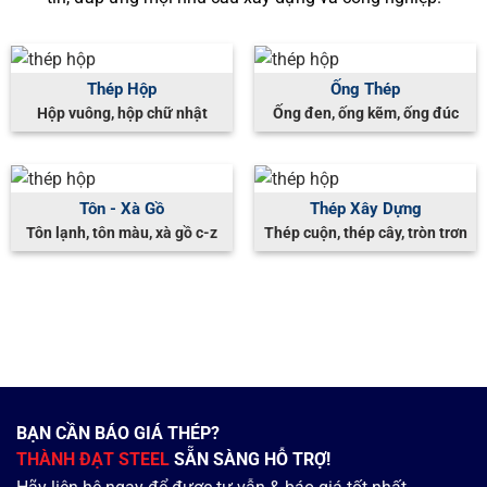
Thép Hộp
Ống Thép
Hộp vuông, hộp chữ nhật
Ống đen, ống kẽm, ống đúc
Tôn - Xà Gồ
Thép Xây Dựng
Tôn lạnh, tôn màu, xà gồ c-z
Thép cuộn, thép cây, tròn trơn
BẠN CẦN BÁO GIÁ THÉP?
THÀNH ĐẠT STEEL
SẴN SÀNG HỖ TRỢ!