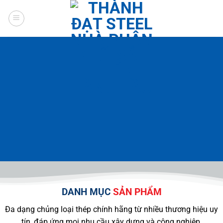
Chuyển
đến
nội
dung
DANH MỤC
SẢN PHẨM
Đa dạng chủng loại thép chính hãng từ nhiều thương hiệu uy
tín, đáp ứng mọi nhu cầu xây dựng và công nghiệp.